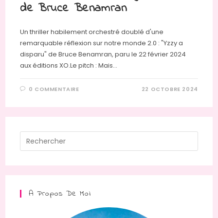
de Bruce Benamran
Un thriller habilement orchestré doublé d'une
remarquable réflexion sur notre monde 2.0 : "Yzzy a
disparu" de Bruce Benamran, paru le 22 février 2024
aux éditions XO.Le pitch : Mais…
0 COMMENTAIRE
22 OCTOBRE 2024
Press
Escap
to
close
the
A Propos De Moi
searc
panel.