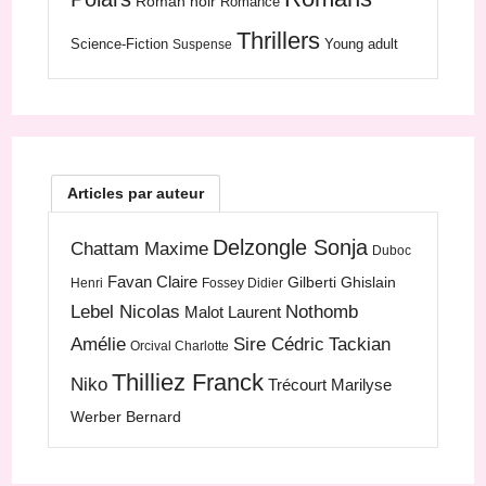
Roman noir
Romance
Thrillers
Science-Fiction
Young adult
Suspense
Articles par auteur
Delzongle Sonja
Chattam Maxime
Duboc
Favan Claire
Gilberti Ghislain
Henri
Fossey Didier
Lebel Nicolas
Nothomb
Malot Laurent
Amélie
Sire Cédric
Tackian
Orcival Charlotte
Thilliez Franck
Niko
Trécourt Marilyse
Werber Bernard