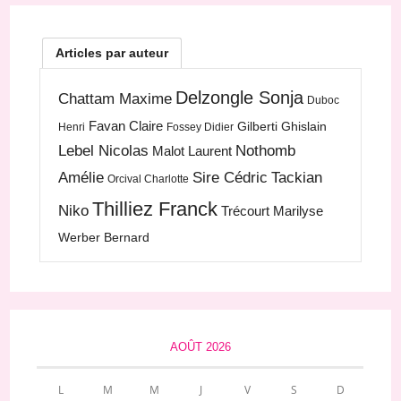
Articles par auteur
Delzongle Sonja
Chattam Maxime
Duboc
Favan Claire
Gilberti Ghislain
Henri
Fossey Didier
Lebel Nicolas
Nothomb
Malot Laurent
Amélie
Sire Cédric
Tackian
Orcival Charlotte
Thilliez Franck
Niko
Trécourt Marilyse
Werber Bernard
AOÛT 2026
L
M
M
J
V
S
D