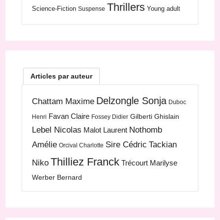
Thrillers
Science-Fiction
Young adult
Suspense
Articles par auteur
Delzongle Sonja
Chattam Maxime
Duboc
Favan Claire
Gilberti Ghislain
Henri
Fossey Didier
Lebel Nicolas
Nothomb
Malot Laurent
Amélie
Sire Cédric
Tackian
Orcival Charlotte
Thilliez Franck
Niko
Trécourt Marilyse
Werber Bernard