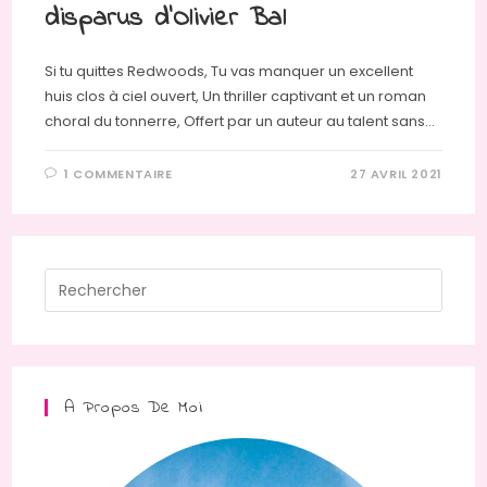
disparus d’Olivier Bal
Si tu quittes Redwoods, Tu vas manquer un excellent
huis clos à ciel ouvert, Un thriller captivant et un roman
choral du tonnerre, Offert par un auteur au talent sans…
1 COMMENTAIRE
27 AVRIL 2021
Press
Escap
to
close
the
A Propos De Moi
searc
panel.