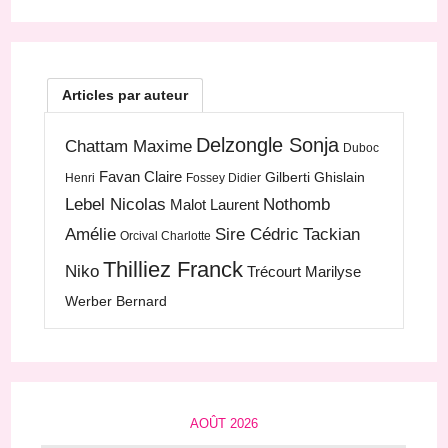
Articles par auteur
Delzongle Sonja
Chattam Maxime
Duboc
Favan Claire
Gilberti Ghislain
Henri
Fossey Didier
Lebel Nicolas
Nothomb
Malot Laurent
Amélie
Sire Cédric
Tackian
Orcival Charlotte
Thilliez Franck
Niko
Trécourt Marilyse
Werber Bernard
AOÛT 2026