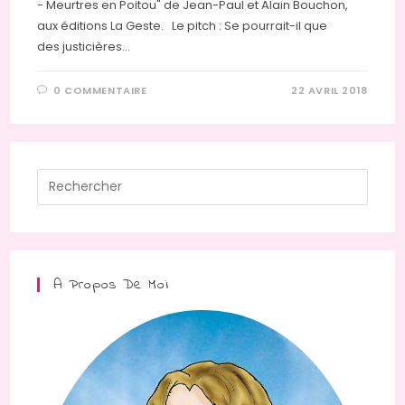
- Meurtres en Poitou" de Jean-Paul et Alain Bouchon,
aux éditions La Geste. Le pitch : Se pourrait-il que
des justicières…
0 COMMENTAIRE
22 AVRIL 2018
Press
Escap
to
close
the
A Propos De Moi
searc
panel.