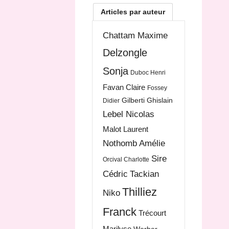
Articles par auteur
Chattam Maxime
Delzongle
Sonja
Duboc Henri
Favan Claire
Fossey
Gilberti Ghislain
Didier
Lebel Nicolas
Malot Laurent
Nothomb Amélie
Sire
Orcival Charlotte
Cédric
Tackian
Thilliez
Niko
Franck
Trécourt
Marilyse