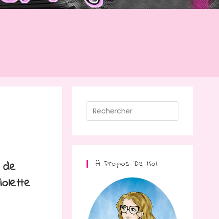
Press
Escape
to
close
the
A Propos De Moi
 de
search
iolette
panel.