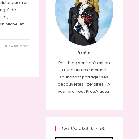
historique très
ange" de
ssos,
bin Michel et
6 AVRIL 2020
AURÉLIE
Petit blog sans prétention
d'une humble lectrice
souhaitant partager ses
découvertes littéraires... A
vos librairies : Prêts? Lisez!
Mon Autoentreprise