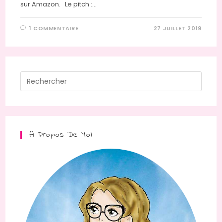
sur Amazon. Le pitch :…
1 COMMENTAIRE
27 JUILLET 2019
Press
Escap
to
close
the
A Propos De Moi
searc
panel.