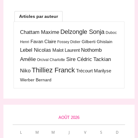
Articles par auteur
Delzongle Sonja
Chattam Maxime
Duboc
Favan Claire
Gilberti Ghislain
Henri
Fossey Didier
Lebel Nicolas
Nothomb
Malot Laurent
Amélie
Sire Cédric
Tackian
Orcival Charlotte
Thilliez Franck
Niko
Trécourt Marilyse
Werber Bernard
AOÛT 2026
L
M
M
J
V
S
D