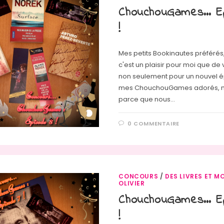
ChouchouGames… E
!
Mes petits Bookinautes préféré
c'est un plaisir pour moi que de 
non seulement pour un nouvel 
mes ChouchouGames adorés, m
parce que nous…
0 COMMENTAIRE
CONCOURS
/
DES LIVRES ET MO
OLIVIER
ChouchouGames… E
!