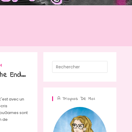
Press
I
Escape
he End…
to
close
the
A Propos De Moi
C'est avec un
search
cris
panel.
uchouGames sont
in de