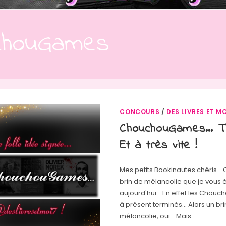
chouGames
CONCOURS
/
DES LIVRES ET MO
ChouchouGames… T
Et à très vite !
Mes petits Bookinautes chéris... 
brin de mélancolie que je vous é
aujourd'hui... En effet les Cho
à présent terminés... Alors un br
mélancolie, oui... Mais…