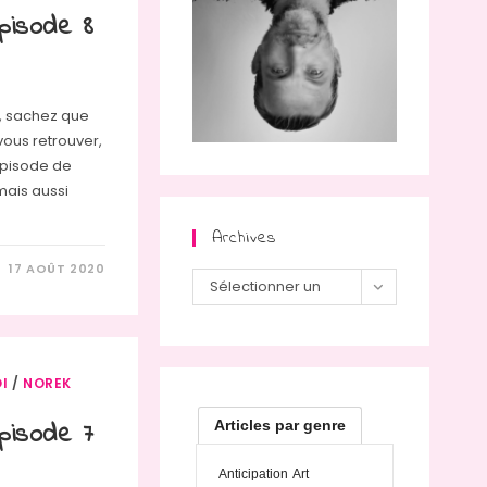
pisode 8
s, sachez que
vous retrouver,
épisode de
ais aussi
Archives
17 AOÛT 2020
Archives
Sélectionner un
mois
I
/
NOREK
Articles par genre
pisode 7
Anticipation
Art