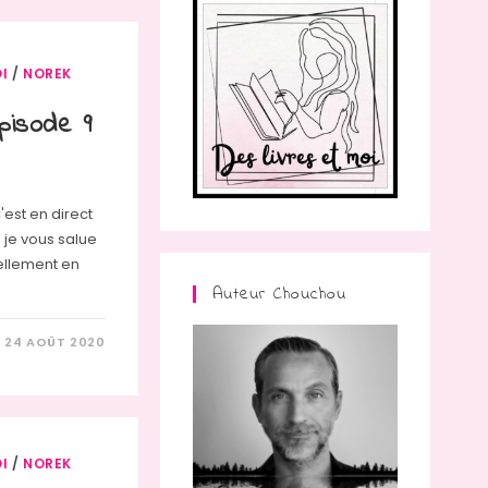
I
/
NOREK
isode 9
'est en direct
e je vous salue
uellement en
Auteur Chouchou
24 AOÛT 2020
I
/
NOREK