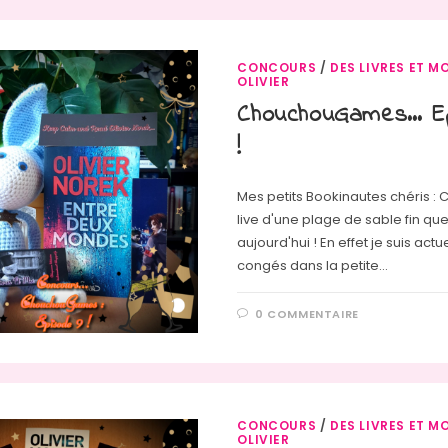
CONCOURS
/
DES LIVRES ET MO
OLIVIER
ChouchouGames… Ep
!
Mes petits Bookinautes chéris : C
live d'une plage de sable fin qu
aujourd'hui ! En effet je suis act
congés dans la petite…
0 COMMENTAIRE
CONCOURS
/
DES LIVRES ET MO
OLIVIER