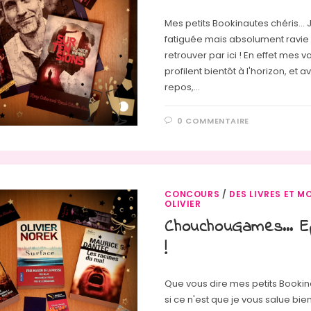
Mes petits Bookinautes chéris... 
fatiguée mais absolument ravie
retrouver par ici ! En effet mes
profilent bientôt à l'horizon, et a
repos,…
0 COMMENTAIRE
CONCOURS
/
DES LIVRES ET MO
OLIVIER
ChouchouGames… E
!
Que vous dire mes petits Booki
si ce n'est que je vous salue bie