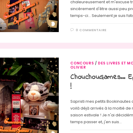
chaleureusement et m'excuse t
sincèrement d'être aussi peu p
temps-ci... Seulement je suis fat
0 COMMENTAIRE
CONCOURS
/
DES LIVRES ET MO
OLIVIER
ChouchouGames… E
!
Sapristi mes petits Bookinautes 
voilà déjà arrivés à la moitié de
saison estivale ! Je n'ai décidé
temps passer et, j'en suis…