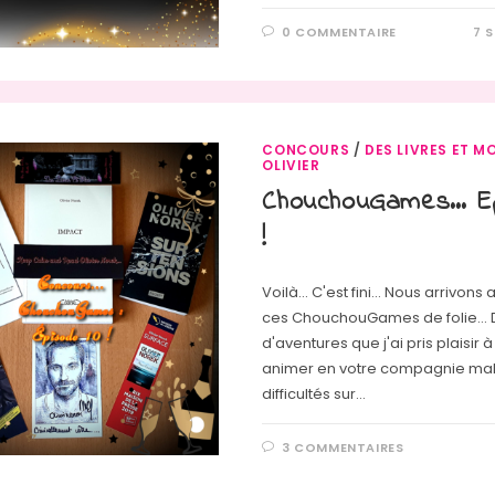
0 COMMENTAIRE
7 
CONCOURS
/
DES LIVRES ET MO
OLIVIER
ChouchouGames… Ep
!
Voilà... C'est fini... Nous arrivon
ces ChouchouGames de folie... 
d'aventures que j'ai pris plaisir 
animer en votre compagnie mal
difficultés sur…
3 COMMENTAIRES