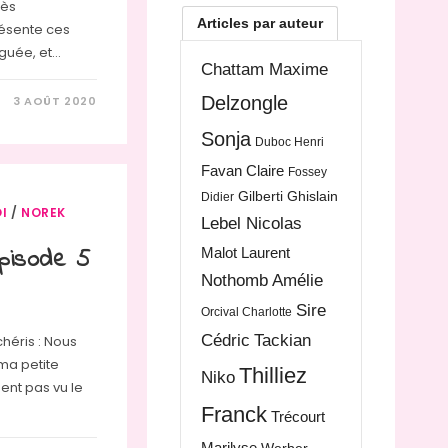
rès
Articles par auteur
résente ces
iguée, et…
Chattam Maxime
Delzongle
3 AOÛT 2020
Sonja
Duboc Henri
Favan Claire
Fossey
Gilberti Ghislain
Didier
I
/
NOREK
Lebel Nicolas
pisode 5
Malot Laurent
Nothomb Amélie
Sire
Orcival Charlotte
Cédric
Tackian
chéris : Nous
 ma petite
Thilliez
Niko
ment pas vu le
Franck
Trécourt
Marilyse