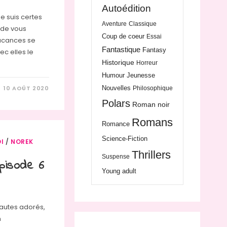
Autoédition
Je suis certes
Aventure
Classique
 de vous
Coup de coeur
Essai
 vacances se
Fantastique
Fantasy
vec elles le
Historique
Horreur
Humour
Jeunesse
10 AOÛT 2020
Nouvelles
Philosophique
Polars
Roman noir
Romans
Romance
Science-Fiction
I
/
NOREK
Thrillers
Suspense
pisode 6
Young adult
nautes adorés,
n