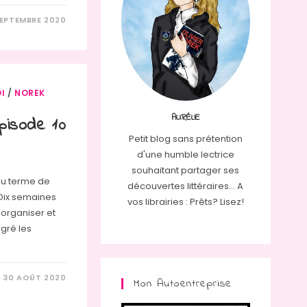
SEPTEMBRE 2020
I
/
NOREK
AURÉLIE
isode 10
Petit blog sans prétention
d'une humble lectrice
souhaitant partager ses
s au terme de
découvertes littéraires... A
Dix semaines
vos librairies : Prêts? Lisez!
à organiser et
gré les
30 AOÛT 2020
Mon Autoentreprise