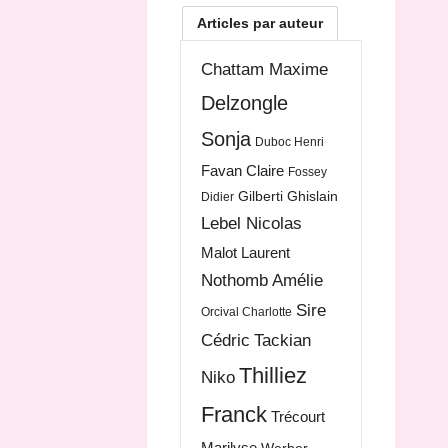
Articles par auteur
Chattam Maxime
Delzongle
Sonja
Duboc Henri
Favan Claire
Fossey
Gilberti Ghislain
Didier
Lebel Nicolas
Malot Laurent
Nothomb Amélie
Sire
Orcival Charlotte
Cédric
Tackian
Thilliez
Niko
Franck
Trécourt
Marilyse