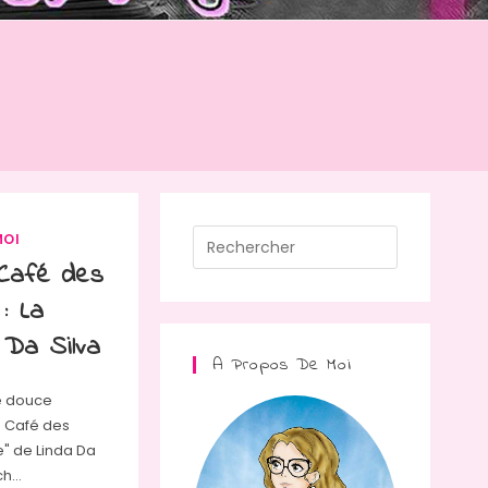
Press
MOI
Escape
 Café des
to
: La
close
 Da Silva
the
A Propos De Moi
search
e douce
panel.
Le Café des
e" de Linda Da
tch…