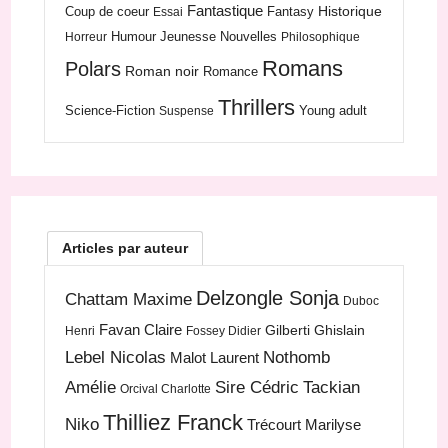
Fantastique
Historique
Coup de coeur
Fantasy
Essai
Humour
Jeunesse
Nouvelles
Horreur
Philosophique
Romans
Polars
Roman noir
Romance
Thrillers
Science-Fiction
Young adult
Suspense
Articles par auteur
Delzongle Sonja
Chattam Maxime
Duboc
Favan Claire
Gilberti Ghislain
Henri
Fossey Didier
Lebel Nicolas
Nothomb
Malot Laurent
Amélie
Sire Cédric
Tackian
Orcival Charlotte
Thilliez Franck
Niko
Trécourt Marilyse