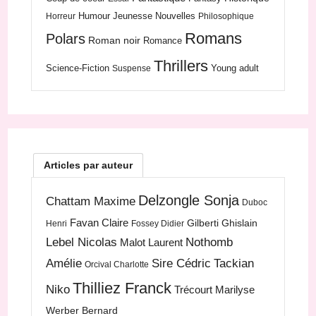
Humour
Jeunesse
Nouvelles
Horreur
Philosophique
Romans
Polars
Roman noir
Romance
Thrillers
Science-Fiction
Young adult
Suspense
Articles par auteur
Delzongle Sonja
Chattam Maxime
Duboc
Favan Claire
Gilberti Ghislain
Henri
Fossey Didier
Lebel Nicolas
Nothomb
Malot Laurent
Amélie
Sire Cédric
Tackian
Orcival Charlotte
Thilliez Franck
Niko
Trécourt Marilyse
Werber Bernard