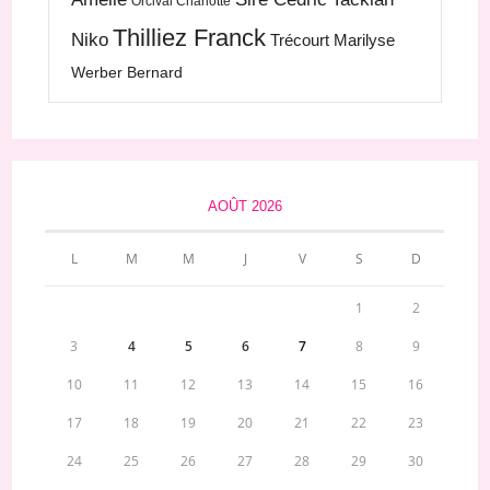
Orcival Charlotte
Thilliez Franck
Niko
Trécourt Marilyse
Werber Bernard
AOÛT 2026
L
M
M
J
V
S
D
1
2
3
4
5
6
7
8
9
10
11
12
13
14
15
16
17
18
19
20
21
22
23
24
25
26
27
28
29
30