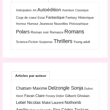
Autoédition
Anticipation
Art
Aventure
Classique
Fantastique
Historique
Coup de coeur
Fantasy
Essai
Humour
Jeunesse
Nouvelles
Horreur
Philosophique
Romans
Polars
Roman noir
Romance
Thrillers
Science-Fiction
Young adult
Suspense
Articles par auteur
Delzongle Sonja
Chattam Maxime
Duboc
Favan Claire
Gilberti Ghislain
Henri
Fossey Didier
Lebel Nicolas
Nothomb
Malot Laurent
Amélie
Sire Cédric
Tackian