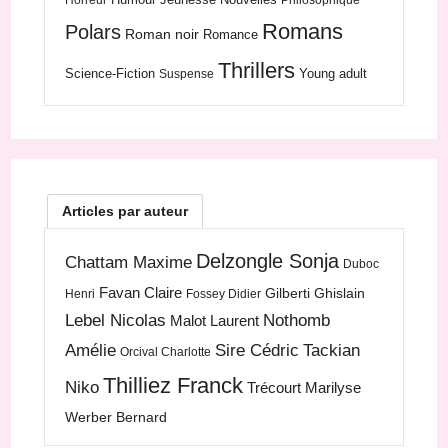
Horreur
Philosophique
Romans
Polars
Roman noir
Romance
Thrillers
Science-Fiction
Young adult
Suspense
Articles par auteur
Delzongle Sonja
Chattam Maxime
Duboc
Favan Claire
Gilberti Ghislain
Henri
Fossey Didier
Lebel Nicolas
Nothomb
Malot Laurent
Amélie
Sire Cédric
Tackian
Orcival Charlotte
Thilliez Franck
Niko
Trécourt Marilyse
Werber Bernard