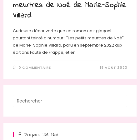
meurtres de Noé de Marie-Sophie
Villard
Curieuse découverte que ce roman noir glaçant
pourtant teinté d'humour : "Les petits meurtres de Noé"
de Marie-Sophie Villard, paru en septembre 2022 aux
éditions Faute de Frappe, et en…
0 COMMENTAIRE
18 AOÛT 2023
Press
Escap
to
close
the
A Propos De Moi
searc