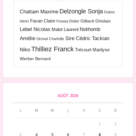
Delzongle Sonja
Chattam Maxime
Duboc
Favan Claire
Gilberti Ghislain
Henri
Fossey Didier
Lebel Nicolas
Nothomb
Malot Laurent
Amélie
Sire Cédric
Tackian
Orcival Charlotte
Thilliez Franck
Niko
Trécourt Marilyse
Werber Bernard
AOÛT 2026
L
M
M
J
V
S
D
1
2
3
4
5
6
7
8
9