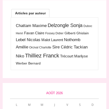
Articles par auteur
Delzongle Sonja
Chattam Maxime
Duboc
Favan Claire
Gilberti Ghislain
Henri
Fossey Didier
Lebel Nicolas
Nothomb
Malot Laurent
Amélie
Sire Cédric
Tackian
Orcival Charlotte
Thilliez Franck
Niko
Trécourt Marilyse
Werber Bernard
AOÛT 2026
L
M
M
J
V
S
D