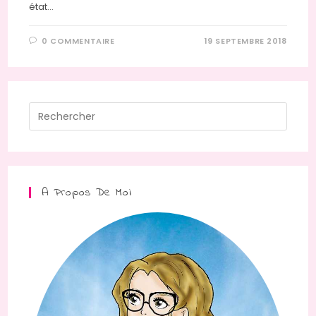
état…
0 COMMENTAIRE
19 SEPTEMBRE 2018
Press
Escap
to
close
the
A Propos De Moi
searc
panel.