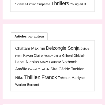
Thrillers
Science-Fiction
Young adult
Suspense
Articles par auteur
Delzongle Sonja
Chattam Maxime
Duboc
Favan Claire
Gilberti Ghislain
Henri
Fossey Didier
Lebel Nicolas
Nothomb
Malot Laurent
Amélie
Sire Cédric
Tackian
Orcival Charlotte
Thilliez Franck
Niko
Trécourt Marilyse
Werber Bernard