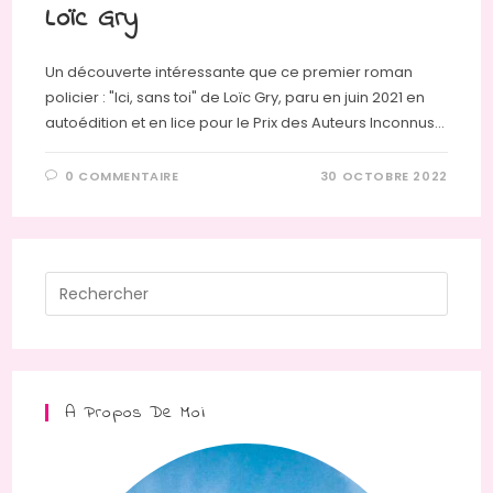
Loïc Gry
Un découverte intéressante que ce premier roman
policier : "Ici, sans toi" de Loïc Gry, paru en juin 2021 en
autoédition et en lice pour le Prix des Auteurs Inconnus…
0 COMMENTAIRE
30 OCTOBRE 2022
Press
Escap
to
close
the
A Propos De Moi
searc
panel.