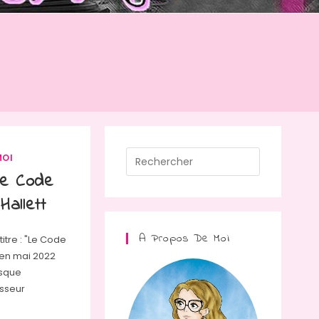
Press
MOI
Escape
Le Code
to
allett
close
the
A Propos De Moi
titre : "Le Code
search
 en mai 2022
panel.
rsque
esseur