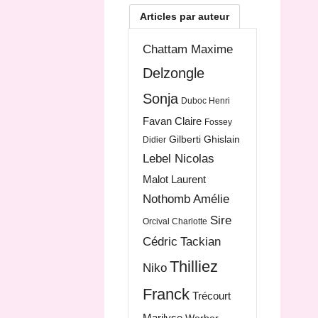
Articles par auteur
Chattam Maxime
Delzongle
Sonja
Duboc Henri
Favan Claire
Fossey
Gilberti Ghislain
Didier
Lebel Nicolas
Malot Laurent
Nothomb Amélie
Sire
Orcival Charlotte
Cédric
Tackian
Thilliez
Niko
Franck
Trécourt
Marilyse