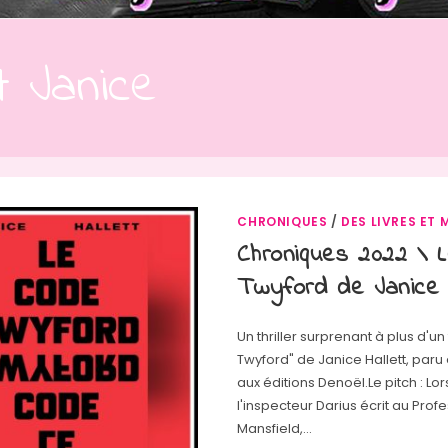
tt Janice
CHRONIQUES
/
DES LIVRES ET 
Chroniques 2022 \ 
Twyford de Janice H
Un thriller surprenant à plus d'un 
Twyford" de Janice Hallett, paru
aux éditions Denoël.Le pitch : Lo
l'inspecteur Darius écrit au Prof
Mansfield,…