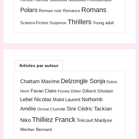
Horreur
Philosophique
Romans
Polars
Roman noir
Romance
Thrillers
Science-Fiction
Young adult
Suspense
Articles par auteur
Delzongle Sonja
Chattam Maxime
Duboc
Favan Claire
Gilberti Ghislain
Henri
Fossey Didier
Lebel Nicolas
Nothomb
Malot Laurent
Amélie
Sire Cédric
Tackian
Orcival Charlotte
Thilliez Franck
Niko
Trécourt Marilyse
Werber Bernard