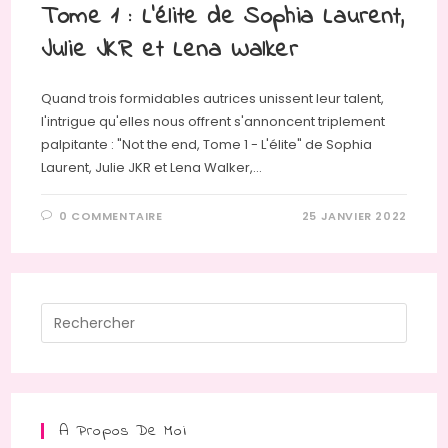
Tome 1 : L’élite de Sophia Laurent,
Julie JKR et Lena Walker
Quand trois formidables autrices unissent leur talent,
l'intrigue qu'elles nous offrent s'annoncent triplement
palpitante : "Not the end, Tome 1 - L'élite" de Sophia
Laurent, Julie JKR et Lena Walker,…
0 COMMENTAIRE
25 JANVIER 2022
Press
Escap
to
close
the
A Propos De Moi
searc