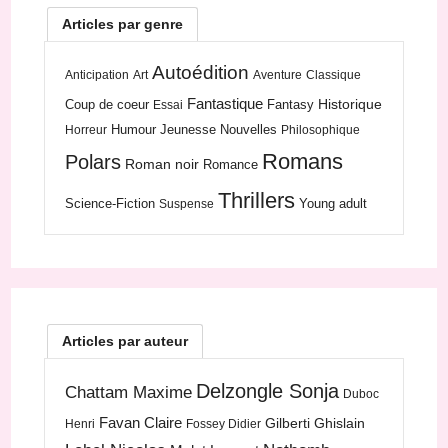
Articles par genre
Autoédition
Anticipation
Art
Aventure
Classique
Fantastique
Historique
Coup de coeur
Fantasy
Essai
Humour
Jeunesse
Nouvelles
Horreur
Philosophique
Romans
Polars
Roman noir
Romance
Thrillers
Science-Fiction
Young adult
Suspense
Articles par auteur
Delzongle Sonja
Chattam Maxime
Duboc
Favan Claire
Gilberti Ghislain
Henri
Fossey Didier