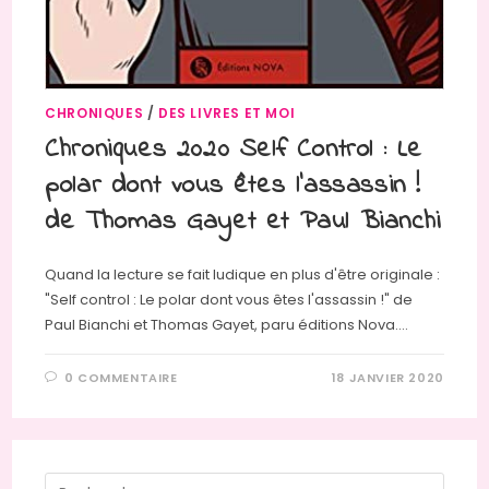
CHRONIQUES
/
DES LIVRES ET MOI
Chroniques 2020 Self Control : Le
polar dont vous êtes l’assassin !
de Thomas Gayet et Paul Bianchi
Quand la lecture se fait ludique en plus d'être originale :
"Self control : Le polar dont vous êtes l'assassin !" de
Paul Bianchi et Thomas Gayet, paru éditions Nova.…
0 COMMENTAIRE
18 JANVIER 2020
Press