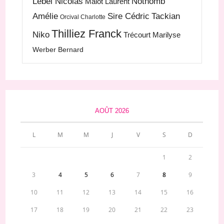
Lebel Nicolas
Nothomb
Malot Laurent
Amélie
Sire Cédric
Tackian
Orcival Charlotte
Thilliez Franck
Niko
Trécourt Marilyse
Werber Bernard
AOÛT 2026
L
M
M
J
V
S
D
1
2
3
4
5
6
7
8
9
10
11
12
13
14
15
16
17
18
19
20
21
22
23