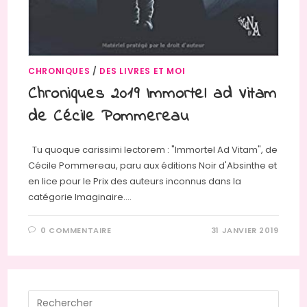
CHRONIQUES
/
DES LIVRES ET MOI
Chroniques 2019 Immortel ad Vitam
de Cécile Pommereau
Tu quoque carissimi lectorem : "Immortel Ad Vitam", de
Cécile Pommereau, paru aux éditions Noir d'Absinthe et
en lice pour le Prix des auteurs inconnus dans la
catégorie Imaginaire.…
0 COMMENTAIRE
31 JANVIER 2019
Press