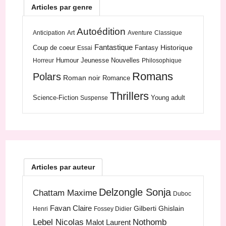
Articles par genre
Autoédition
Anticipation
Art
Aventure
Classique
Fantastique
Historique
Coup de coeur
Fantasy
Essai
Humour
Jeunesse
Nouvelles
Horreur
Philosophique
Romans
Polars
Roman noir
Romance
Thrillers
Science-Fiction
Young adult
Suspense
Articles par auteur
Delzongle Sonja
Chattam Maxime
Duboc
Favan Claire
Gilberti Ghislain
Henri
Fossey Didier
Lebel Nicolas
Nothomb
Malot Laurent