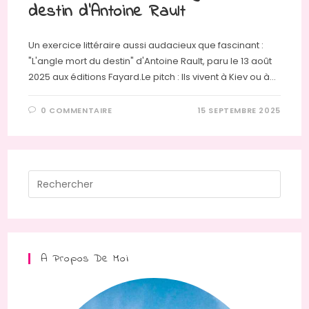
destin d’Antoine Rault
Un exercice littéraire aussi audacieux que fascinant :
"L'angle mort du destin" d'Antoine Rault, paru le 13 août
2025 aux éditions Fayard.Le pitch : Ils vivent à Kiev ou à…
0 COMMENTAIRE
15 SEPTEMBRE 2025
Press
Escap
to
close
the
A Propos De Moi
searc
panel.