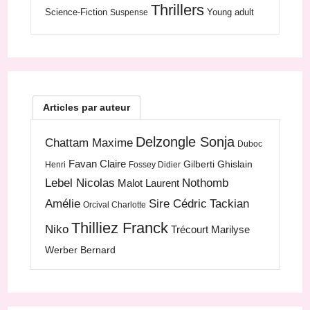
Thrillers
Science-Fiction
Young adult
Suspense
Articles par auteur
Delzongle Sonja
Chattam Maxime
Duboc
Favan Claire
Gilberti Ghislain
Henri
Fossey Didier
Lebel Nicolas
Nothomb
Malot Laurent
Amélie
Sire Cédric
Tackian
Orcival Charlotte
Thilliez Franck
Niko
Trécourt Marilyse
Werber Bernard