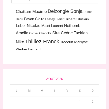
Delzongle Sonja
Chattam Maxime
Duboc
Favan Claire
Gilberti Ghislain
Henri
Fossey Didier
Lebel Nicolas
Nothomb
Malot Laurent
Amélie
Sire Cédric
Tackian
Orcival Charlotte
Thilliez Franck
Niko
Trécourt Marilyse
Werber Bernard
AOÛT 2026
L
M
M
J
V
S
D
1
2