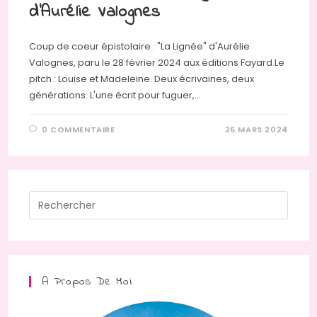
d’Aurélie Valognes
Coup de coeur épistolaire : "La Lignée" d'Aurélie
Valognes, paru le 28 février 2024 aux éditions Fayard.Le
pitch : Louise et Madeleine. Deux écrivaines, deux
générations. L'une écrit pour fuguer,…
0 COMMENTAIRE
26 MARS 2024
Press
Escap
to
close
the
A Propos De Moi
searc
panel.