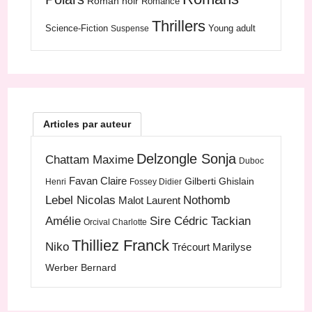
Roman noir
Romance
Thrillers
Science-Fiction
Young adult
Suspense
Articles par auteur
Delzongle Sonja
Chattam Maxime
Duboc
Favan Claire
Gilberti Ghislain
Henri
Fossey Didier
Lebel Nicolas
Nothomb
Malot Laurent
Amélie
Sire Cédric
Tackian
Orcival Charlotte
Thilliez Franck
Niko
Trécourt Marilyse
Werber Bernard