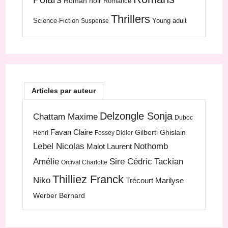
Roman noir
Romance
Thrillers
Science-Fiction
Young adult
Suspense
Articles par auteur
Delzongle Sonja
Chattam Maxime
Duboc
Favan Claire
Gilberti Ghislain
Henri
Fossey Didier
Lebel Nicolas
Nothomb
Malot Laurent
Amélie
Sire Cédric
Tackian
Orcival Charlotte
Thilliez Franck
Niko
Trécourt Marilyse
Werber Bernard