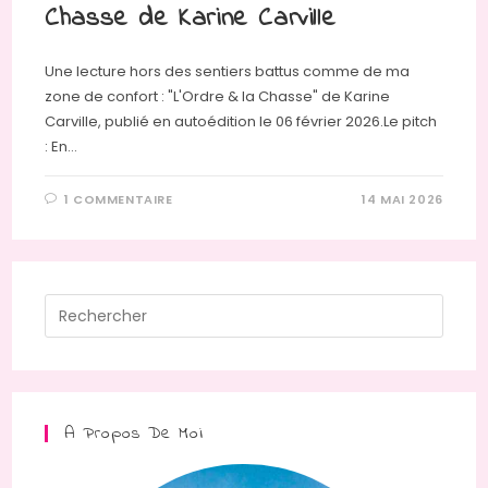
Chasse de Karine Carville
Une lecture hors des sentiers battus comme de ma
zone de confort : "L'Ordre & la Chasse" de Karine
Carville, publié en autoédition le 06 février 2026.Le pitch
: En…
1 COMMENTAIRE
14 MAI 2026
Press
Escap
to
close
the
A Propos De Moi
searc
panel.