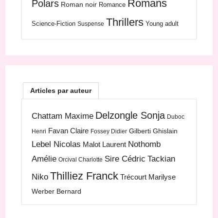
Romans
Polars
Roman noir
Romance
Thrillers
Science-Fiction
Young adult
Suspense
Articles par auteur
Delzongle Sonja
Chattam Maxime
Duboc
Favan Claire
Gilberti Ghislain
Henri
Fossey Didier
Lebel Nicolas
Nothomb
Malot Laurent
Amélie
Sire Cédric
Tackian
Orcival Charlotte
Thilliez Franck
Niko
Trécourt Marilyse
Werber Bernard