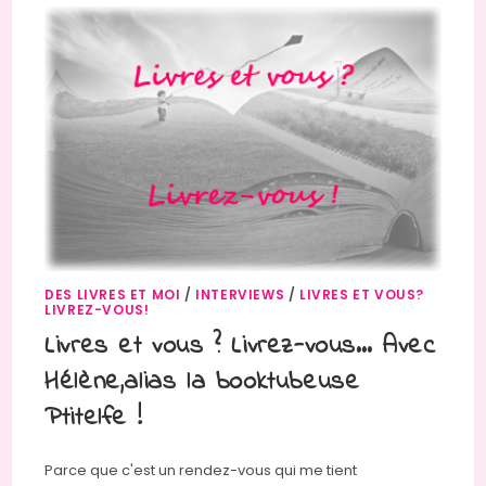
DES LIVRES ET MOI
/
INTERVIEWS
/
LIVRES ET VOUS?
LIVREZ-VOUS!
Livres et vous ? Livrez-vous… Avec
Hélène,alias la booktubeuse
Ptitelfe !
Parce que c'est un rendez-vous qui me tient