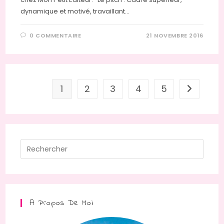
dynamique et motivé, travaillant…
0 COMMENTAIRE
21 NOVEMBRE 2016
1
2
3
4
5
Aller à la
Press
Escap
to
close
the
A Propos De Moi
searc
panel.