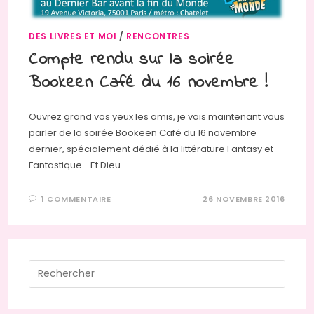
DES LIVRES ET MOI
/
RENCONTRES
Compte rendu sur la soirée
Bookeen Café du 16 novembre !
Ouvrez grand vos yeux les amis, je vais maintenant vous
parler de la soirée Bookeen Café du 16 novembre
dernier, spécialement dédié à la littérature Fantasy et
Fantastique... Et Dieu…
1 COMMENTAIRE
26 NOVEMBRE 2016
Press
Escap
to