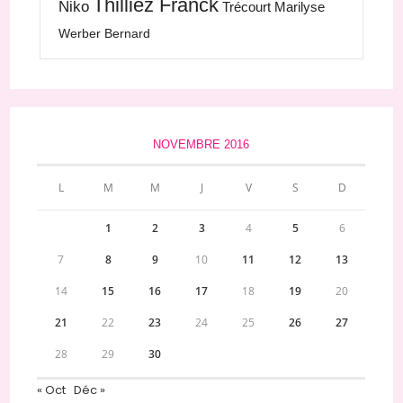
Thilliez Franck
Niko
Trécourt Marilyse
Werber Bernard
NOVEMBRE 2016
L
M
M
J
V
S
D
1
2
3
4
5
6
7
8
9
10
11
12
13
14
15
16
17
18
19
20
21
22
23
24
25
26
27
28
29
30
« Oct
Déc »