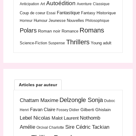
Autoédition
Anticipation
Art
Aventure
Classique
Fantastique
Historique
Coup de coeur
Fantasy
Essai
Humour
Jeunesse
Nouvelles
Horreur
Philosophique
Romans
Polars
Roman noir
Romance
Thrillers
Science-Fiction
Young adult
Suspense
Articles par auteur
Delzongle Sonja
Chattam Maxime
Duboc
Favan Claire
Gilberti Ghislain
Henri
Fossey Didier
Lebel Nicolas
Nothomb
Malot Laurent
Amélie
Sire Cédric
Tackian
Orcival Charlotte