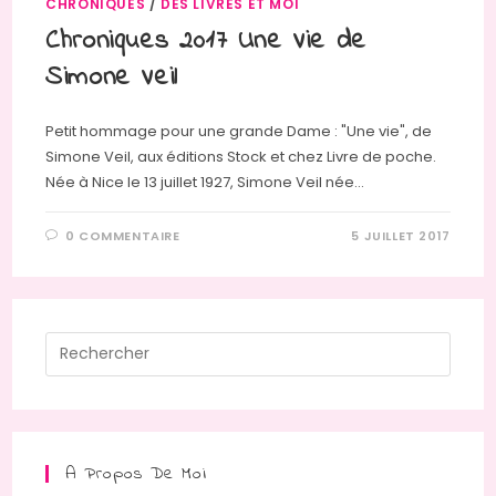
CHRONIQUES
/
DES LIVRES ET MOI
Chroniques 2017 Une Vie de
Simone Veil
Petit hommage pour une grande Dame : "Une vie", de
Simone Veil, aux éditions Stock et chez Livre de poche.
Née à Nice le 13 juillet 1927, Simone Veil née…
0 COMMENTAIRE
5 JUILLET 2017
Press
Escap
to
close
the
A Propos De Moi
searc