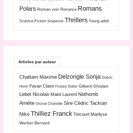
Romans
Polars
Roman noir
Romance
Thrillers
Science-Fiction
Young adult
Suspense
Articles par auteur
Delzongle Sonja
Chattam Maxime
Duboc
Favan Claire
Gilberti Ghislain
Henri
Fossey Didier
Lebel Nicolas
Nothomb
Malot Laurent
Amélie
Sire Cédric
Tackian
Orcival Charlotte
Thilliez Franck
Niko
Trécourt Marilyse
Werber Bernard