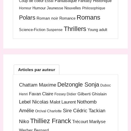
Fantastique
Historique
Coup de coeur
Fantasy
Essai
Humour
Jeunesse
Nouvelles
Horreur
Philosophique
Romans
Polars
Roman noir
Romance
Thrillers
Science-Fiction
Young adult
Suspense
Articles par auteur
Delzongle Sonja
Chattam Maxime
Duboc
Favan Claire
Gilberti Ghislain
Henri
Fossey Didier
Lebel Nicolas
Nothomb
Malot Laurent
Amélie
Sire Cédric
Tackian
Orcival Charlotte
Thilliez Franck
Niko
Trécourt Marilyse
Werber Bernard