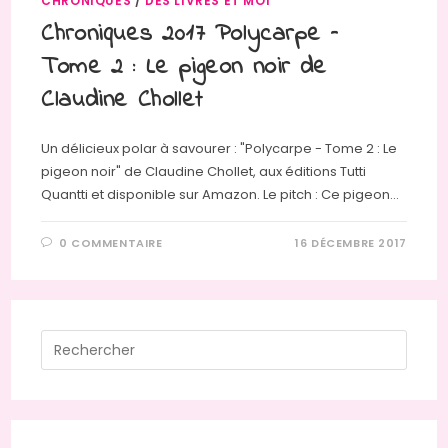
CHRONIQUES
/
DES LIVRES ET MOI
Chroniques 2017 Polycarpe –
Tome 2 : Le pigeon noir de
Claudine Chollet
Un délicieux polar à savourer : "Polycarpe - Tome 2 : Le
pigeon noir" de Claudine Chollet, aux éditions Tutti
Quantti et disponible sur Amazon. Le pitch : Ce pigeon…
0 COMMENTAIRE
16 DÉCEMBRE 2017
Press
Escap
to
close
the