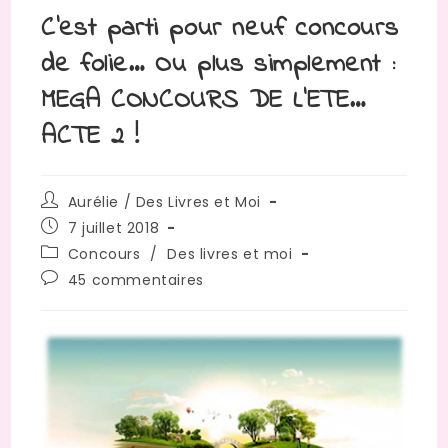
C’est parti pour neuf concours
de folie… Ou plus simplement :
MEGA CONCOURS DE L’ETE…
ACTE 2 !
Auteur/autrice
Aurélie / Des Livres et Moi
de
Publication
7 juillet 2018
la
publiée :
Post
Concours
/
Des livres et moi
publication :
category:
Commentaires
45 commentaires
de
la
publication :