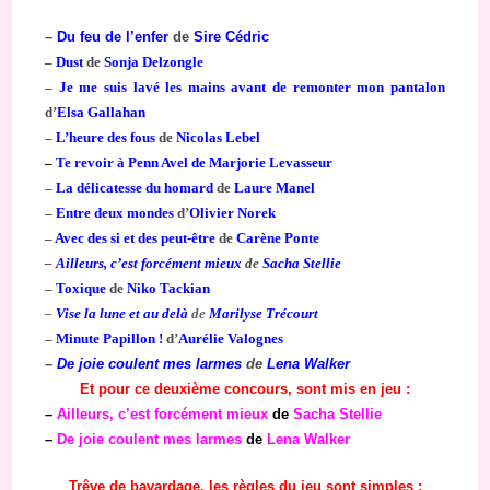
–
Du feu de l’enfer
de
Sire Cédric
–
Dust
de
Sonja Delzongle
–
Je me suis lavé les mains avant de remonter mon pantalon
d’
Elsa Gallahan
–
L’heure des fous
de
Nicolas Lebel
–
Te revoir à Penn Avel de Marjorie Levasseur
–
La délicatesse du homard
de
Laure Manel
–
Entre deux mondes
d’
Olivier Norek
–
Avec des si et des peut-être
de
Carène Ponte
–
Ailleurs, c’est forcément mieux
de
Sacha Stellie
–
Toxique
de
Niko Tackian
–
Vise la lune et au delà
de
Marilyse Trécourt
–
Minute Papillon !
d’
Aurélie Valognes
–
De joie coulent mes larmes
de
Lena Walker
Et pour ce deuxième concours, sont mis en jeu :
–
Ailleurs, c’est forcément mieux
de
Sacha Stellie
–
De joie coulent mes larmes
de
Lena Walker
Trêve de bavardage, les règles du jeu sont simples :