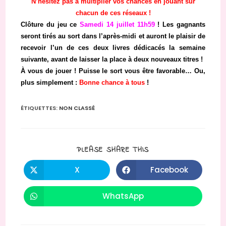
N’hésitez pas à multiplier vos chances en jouant sur
chacun de ces réseaux !
Clôture du jeu ce
Samedi 14 juillet 11h59
! Les gagnants
seront tirés au sort dans l’après-midi
et auront le plaisir de
recevoir l’un de ces deux livres dédicacés la semaine
suivante,
avant de laisser la place à deux nouveaux titres !
À vous de jouer ! Puisse le sort vous être favorable… Ou,
plus simplement :
Bonne chance à tous
!
ÉTIQUETTES
:
NON CLASSÉ
PARTAGER
PLEASE SHARE THIS
CE
CONTENU
X
Facebook
Ouvrir
Ouvrir
dans
dans
une
une
autre
autre
WhatsApp
Ouvrir
fenêtre
fenêtre
dans
une
autre