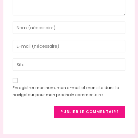
Enter
your
name
Enter
or
your
username
email
Saisir
to
address
l’URL
comment
to
de
comment
votre
Enregistrer mon nom, mon e-mail et mon site dans le
site
navigateur pour mon prochain commentaire.
(facultatif)