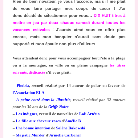
Rien de bien novateur, je vous l’accorde, mais il me plait
de vous faire partager mes coups de coeur !
J’ai
donc
décidé de sélectionner pour vous…
DIX-HUIT titres à
mettre en jeu par deux chaque samedi durant toutes les
vacances estivales
! J’aurais aimé vous en offrir plus
encore, mais mon banquier n’aurait sans doute pas
supporté et mon épaule non plus d’ailleurs…
Vous attendent donc pour vous accompagner tout l’été à la plage
ou à la montagne, en ville ou en pleine campagne
les titres
suivants, dédicacés
s’il vous plaît :
–
Phobia
, recueil réalisé par 14 auteur de polar en faveur de
l’Association ELA
–
A peine entré dans la librairie
, recueil réalisé par 32 auteurs
pour les 30 ans de la
Griffe Noire
–
Les indignes
, recueil de nouvelles de
Loli Artésia
–
La fille aux cheveux roses
d’
Amélie B.
–
Une bonne intention
de
Solène Bakowski
–
Majestic Murder
d’
Armelle Carbonel