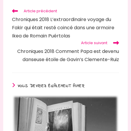
fenêtre
Read
Article précédent
more
Chroniques 2018 L’extraordinaire voyage du
articles
Fakir qui était resté coincé dans une armoire
Ikea de Romain Puértolas
Article suivant
Chroniques 2018 Comment Papa est devenu
danseuse étoile de Gavin’s Clemente-Ruiz
VOUS DEVRIEZ ÉGALEMENT AIMER