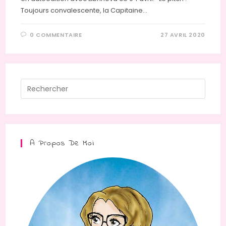
Toujours convalescente, la Capitaine…
0 COMMENTAIRE
27 AVRIL 2020
Press
Escap
to
close
the
A Propos De Moi
searc
panel.