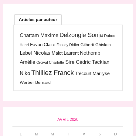
Articles par auteur
Delzongle Sonja
Chattam Maxime
Duboc
Favan Claire
Gilberti Ghislain
Henri
Fossey Didier
Lebel Nicolas
Nothomb
Malot Laurent
Amélie
Sire Cédric
Tackian
Orcival Charlotte
Thilliez Franck
Niko
Trécourt Marilyse
Werber Bernard
AVRIL 2020
L
M
M
J
V
S
D