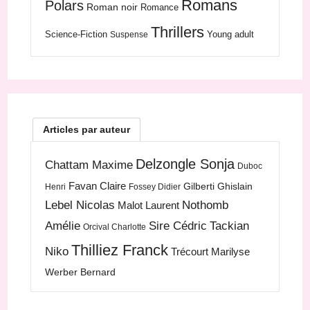
Romans
Polars
Roman noir
Romance
Thrillers
Science-Fiction
Young adult
Suspense
Articles par auteur
Delzongle Sonja
Chattam Maxime
Duboc
Favan Claire
Gilberti Ghislain
Henri
Fossey Didier
Lebel Nicolas
Nothomb
Malot Laurent
Amélie
Sire Cédric
Tackian
Orcival Charlotte
Thilliez Franck
Niko
Trécourt Marilyse
Werber Bernard