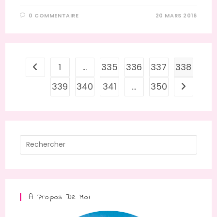
0 COMMENTAIRE
20 MARS 2016
1
…
335
336
337
338
Go to the previous page
339
340
341
…
350
Aller à la
Press
Escap
to
close
the
A Propos De Moi
searc
panel.