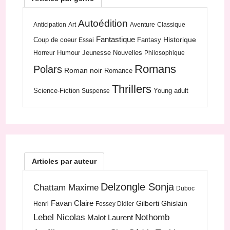
Autoédition
Anticipation
Art
Aventure
Classique
Fantastique
Historique
Coup de coeur
Fantasy
Essai
Humour
Jeunesse
Nouvelles
Horreur
Philosophique
Romans
Polars
Roman noir
Romance
Thrillers
Science-Fiction
Young adult
Suspense
Articles par auteur
Delzongle Sonja
Chattam Maxime
Duboc
Favan Claire
Gilberti Ghislain
Henri
Fossey Didier
Lebel Nicolas
Nothomb
Malot Laurent