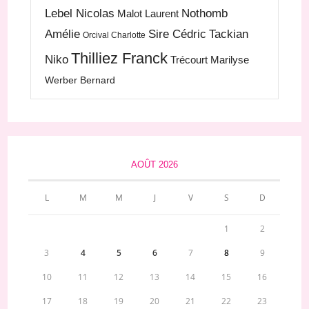
Lebel Nicolas
Nothomb
Malot Laurent
Amélie
Sire Cédric
Tackian
Orcival Charlotte
Thilliez Franck
Niko
Trécourt Marilyse
Werber Bernard
AOÛT 2026
L
M
M
J
V
S
D
1
2
3
4
5
6
7
8
9
10
11
12
13
14
15
16
17
18
19
20
21
22
23