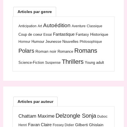
Articles par genre
Autoédition
Anticipation
Art
Aventure
Classique
Fantastique
Historique
Coup de coeur
Fantasy
Essai
Humour
Jeunesse
Nouvelles
Horreur
Philosophique
Romans
Polars
Roman noir
Romance
Thrillers
Science-Fiction
Young adult
Suspense
Articles par auteur
Delzongle Sonja
Chattam Maxime
Duboc
Favan Claire
Gilberti Ghislain
Henri
Fossey Didier