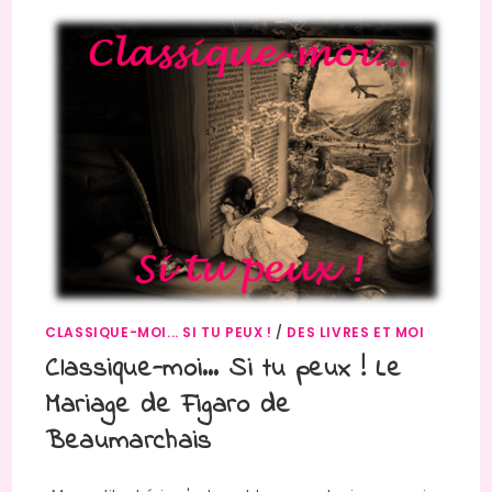
CLASSIQUE-MOI... SI TU PEUX !
/
DES LIVRES ET MOI
Classique-moi… Si tu peux ! Le
Mariage de Figaro de
Beaumarchais