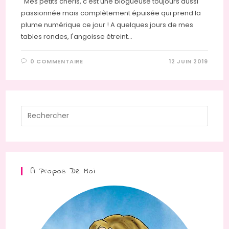
Mes petits chéris, c'est une blogueuse toujours aussi
passionnée mais complètement épuisée qui prend la
plume numérique ce jour ! A quelques jours de mes
tables rondes, l'angoisse étreint…
0 COMMENTAIRE
12 JUIN 2019
Press
Escap
to
close
the
A Propos De Moi
searc
panel.