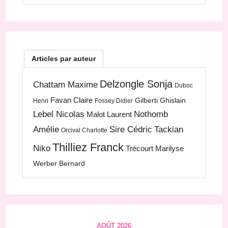
Articles par auteur
Delzongle Sonja
Chattam Maxime
Duboc
Favan Claire
Gilberti Ghislain
Henri
Fossey Didier
Lebel Nicolas
Nothomb
Malot Laurent
Amélie
Sire Cédric
Tackian
Orcival Charlotte
Thilliez Franck
Niko
Trécourt Marilyse
Werber Bernard
AOÛT 2026