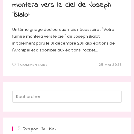
montera vers le ciel de Joseph
Bialot
Un témoignage douloureux mais nécessaire : "Votre
fumée montera vers le ciel" de Joseph Bialot,
initialement paru le 01 décembre 2011 aux éditions de
l'Archipel et disponible aux éditions Pocket…
1 COMMENTAIRE
25 MAI 2026
Press
Escap
to
close
the
A Propos De Moi
searc