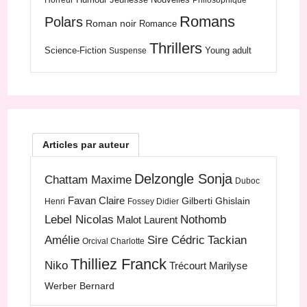
Horreur
Philosophique
Romans
Polars
Roman noir
Romance
Thrillers
Science-Fiction
Young adult
Suspense
Articles par auteur
Delzongle Sonja
Chattam Maxime
Duboc
Favan Claire
Gilberti Ghislain
Henri
Fossey Didier
Lebel Nicolas
Nothomb
Malot Laurent
Amélie
Sire Cédric
Tackian
Orcival Charlotte
Thilliez Franck
Niko
Trécourt Marilyse
Werber Bernard