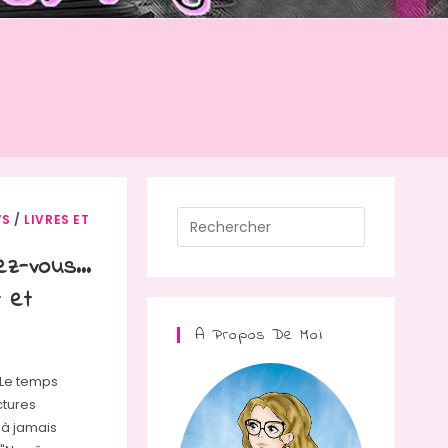
Press
WS
/
LIVRES ET
Escape
rez-vous…
to
 et
close
the
A Propos De Moi
search
panel.
 Le temps
ctures
t à jamais