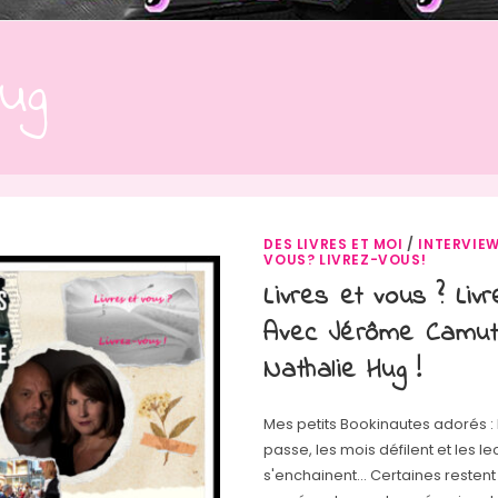
ug
DES LIVRES ET MOI
/
INTERVIE
VOUS? LIVREZ-VOUS!
Livres et vous ? Liv
Avec Jérôme Camut
Nathalie Hug !
Mes petits Bookinautes adorés :
passe, les mois défilent et les le
s'enchainent... Certaines resten