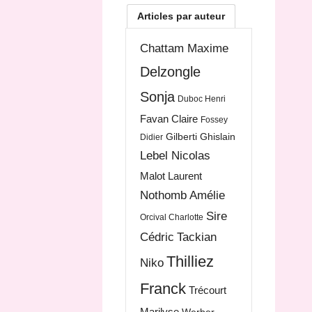
Articles par auteur
Chattam Maxime
Delzongle
Sonja
Duboc Henri
Favan Claire
Fossey
Gilberti Ghislain
Didier
Lebel Nicolas
Malot Laurent
Nothomb Amélie
Sire
Orcival Charlotte
Cédric
Tackian
Thilliez
Niko
Franck
Trécourt
Marilyse