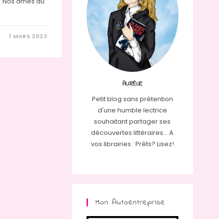
 "Nos âmes au
1 MARS 2023
AURÉLIE
Petit blog sans prétention
d'une humble lectrice
souhaitant partager ses
découvertes littéraires... A
vos librairies : Prêts? Lisez!
Mon Autoentreprise