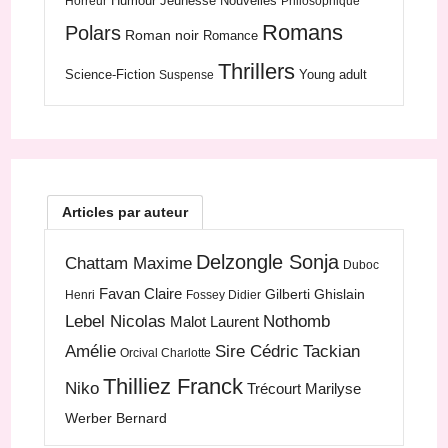
Humour
Jeunesse
Nouvelles
Horreur
Philosophique
Romans
Polars
Roman noir
Romance
Thrillers
Science-Fiction
Young adult
Suspense
Articles par auteur
Delzongle Sonja
Chattam Maxime
Duboc
Favan Claire
Gilberti Ghislain
Henri
Fossey Didier
Lebel Nicolas
Nothomb
Malot Laurent
Amélie
Sire Cédric
Tackian
Orcival Charlotte
Thilliez Franck
Niko
Trécourt Marilyse
Werber Bernard