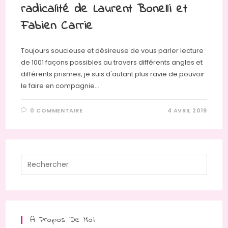
radicalité de Laurent Bonelli et
Fabien Carrie
Toujours soucieuse et désireuse de vous parler lecture
de 1001 façons possibles au travers différents angles et
différents prismes, je suis d'autant plus ravie de pouvoir
le faire en compagnie…
0 COMMENTAIRE
4 AVRIL 2019
Press
Escap
to
close
the
A Propos De Moi
searc