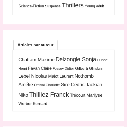
Thrillers
Science-Fiction
Young adult
Suspense
Articles par auteur
Delzongle Sonja
Chattam Maxime
Duboc
Favan Claire
Gilberti Ghislain
Henri
Fossey Didier
Lebel Nicolas
Nothomb
Malot Laurent
Amélie
Sire Cédric
Tackian
Orcival Charlotte
Thilliez Franck
Niko
Trécourt Marilyse
Werber Bernard