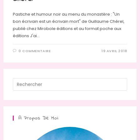
Pastiche et humour noir au menu du monastère : "Un
bon écrivain est un écrivain mort" de Guillaume Chérel,
publié chez Mirobole éditions et au format poche aux
éditions J'ai…
0 COMMENTAIRE
19 AVRIL 2018
Press
Escap
to
close
the
A Propos De Moi
searc
panel.