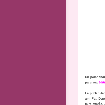
Un polar endia
paru aux
édit
Le pitch : Jé
ami Pat. Depui
faire exprès.