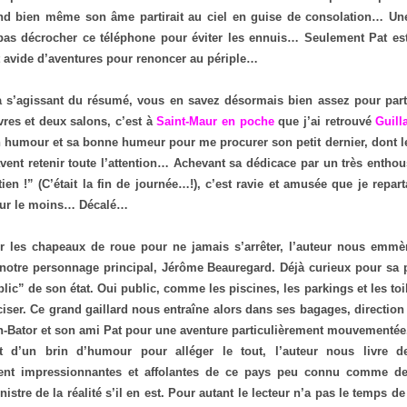
d bien même son âme partirait au ciel en guise de consolation… Une 
 pas décrocher ce téléphone pour éviter les ennuis… Seulement Pat est
t avide d’aventures pour renoncer au périple…
à s’agissant du résumé, vous en savez désormais bien assez pour parti
ivres et deux salons, c’est à
Saint-Maur en poche
que j’ai retrouvé
Guill
 humour et sa bonne humeur pour me procurer son petit dernier, dont l
vent retenir toute l’attention… Achevant sa dédicace par un très entho
ien !” (C’était la fin de journée…!), c’est ravie et amusée que je repar
our le moins… Décalé…
r les chapeaux de roue pour ne jamais s’arrêter, l’auteur nous emmè
notre personnage principal, Jérôme Beauregard. Déjà curieux pour sa pa
lic” de son état. Oui public, comme les piscines, les parkings et les toil
ciser. Ce grand gaillard nous entraîne alors dans ses bagages, direction
n-Bator et son ami Pat pour une aventure particulièrement mouvementée
 d’un brin d’humour pour alléger le tout, l’auteur nous livre de
ment impressionnantes et affolantes de ce pays peu connu comme de
nistre de la réalité s’il en est. Pour autant le lecteur n’a pas le temps de