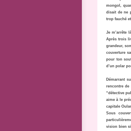
mongol, quan
disait de ne
trop fauché e
Je m’arrête l
Après trois l
grandeur, son
couverture sa
pour ton sout
d’un polar p
Démarrant su
rencontre de 
“détective pub
aime à le pré
capitale Oula
Sous couvert
particulière
vision bien si