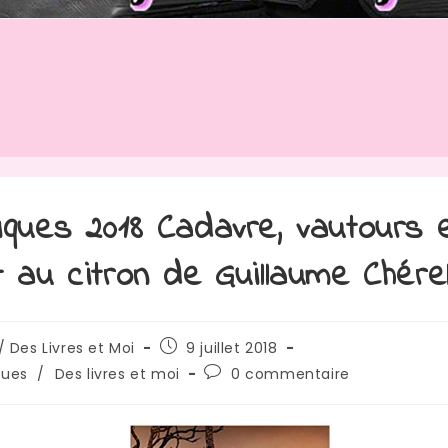
iques 2018 Cadavre, vautours 
t au citron de Guillaume Chére
rice
Publication
/ Des Livres et Moi
9 juillet 2018
publiée :
Commentaires
ques
/
Des livres et moi
0 commentaire
de
:
la
publication :