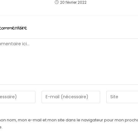
20 février 2022
 commentaire
Enter
Saisir
your
l’URL
email
de
address
votre
mon nom, mon e-mail et mon site dans le navigateur pour mon proch
to
site
e.
comment
(facultatif)