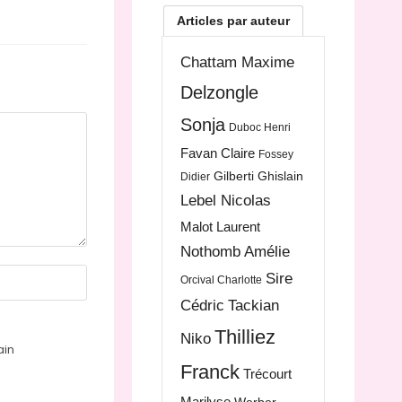
Articles par auteur
Chattam Maxime
Delzongle
Sonja
Duboc Henri
Favan Claire
Fossey
Gilberti Ghislain
Didier
Lebel Nicolas
Malot Laurent
Nothomb Amélie
Sire
Orcival Charlotte
Cédric
Tackian
Thilliez
Niko
ain
Franck
Trécourt
Marilyse