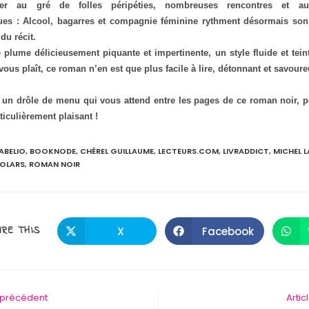
oter au gré de folles péripéties, nombreuses rencontres et aut
es : Alcool, bagarres et compagnie féminine rythment désormais son
 du récit.
 plume délicieusement piquante et impertinente, un style fluide et te
l vous plaît, ce roman n’en est que plus facile à lire, détonnant et savou
st un drôle de menu qui vous attend entre les pages de ce roman noir,
ticulièrement plaisant !
ABELIO
,
BOOKNODE
,
CHÉREL GUILLAUME
,
LECTEURS.COM
,
LIVRADDICT
,
MICHEL 
OLARS
,
ROMAN NOIR
PARTAGER
RE THIS
X
Facebook
Ouvrir
Ouvrir
dans
dans
une
une
CE
autre
autre
fenêtre
fenêtre
CONTENU
e précédent
Artic