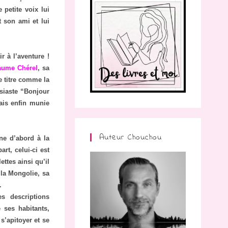
petite voix lui
 son ami et lui
r à l’aventure !
aume Chérel
, sa
e titre comme la
usiaste “Bonjour
tais enfin munie
Auteur Chouchou
ne d’abord à la
rt, celui-ci est
ettes ainsi qu’il
 la Mongolie, sa
.
s descriptions
 ses habitants,
 s’apitoyer et se