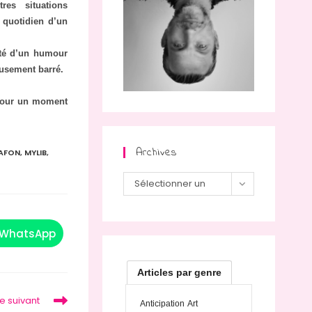
res situations
 quotidien d’un
inté d’un humour
reusement barré.
 pour un moment
Archives
LAFON
,
MYLIB
,
Archives
Sélectionner un
mois
WhatsApp
Ouvrir
dans
une
autre
Articles par genre
fenêtre
le suivant
Anticipation
Art