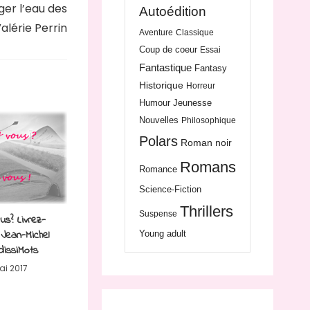
er l’eau des
Autoédition
Valérie Perrin
Aventure
Classique
Coup de coeur
Essai
Fantastique
Fantasy
Historique
Horreur
Humour
Jeunesse
Nouvelles
Philosophique
Polars
Roman noir
Romans
Romance
Science-Fiction
Thrillers
Suspense
us? Livrez-
Jean-Michel
Young adult
dissiMots
ai 2017