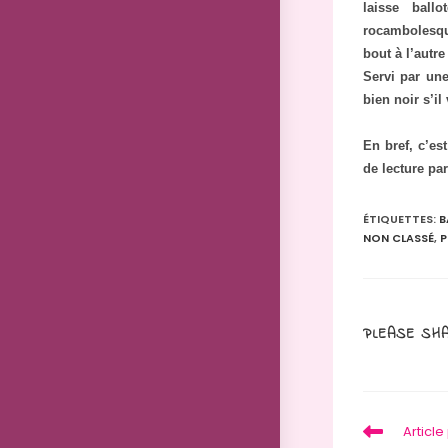
laisse ball
rocambolesqu
bout à l’autre
Servi par une
bien noir s’i
En bref, c’e
de lecture par
ÉTIQUETTES
:
B
NON CLASSÉ
,
P
PLEASE SHA
Read
Articl