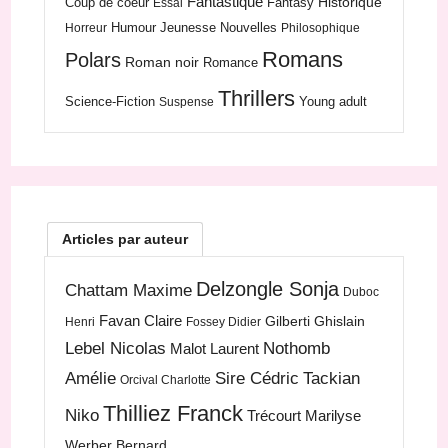
Fantastique
Historique
Coup de coeur
Fantasy
Essai
Humour
Jeunesse
Nouvelles
Horreur
Philosophique
Romans
Polars
Roman noir
Romance
Thrillers
Science-Fiction
Young adult
Suspense
Articles par auteur
Delzongle Sonja
Chattam Maxime
Duboc
Favan Claire
Gilberti Ghislain
Henri
Fossey Didier
Lebel Nicolas
Nothomb
Malot Laurent
Amélie
Sire Cédric
Tackian
Orcival Charlotte
Thilliez Franck
Niko
Trécourt Marilyse
Werber Bernard