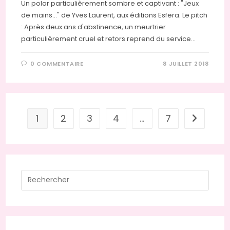
Un polar particulièrement sombre et captivant : "Jeux
de mains..." de Yves Laurent, aux éditions Esfera. Le pitch
: Après deux ans d'abstinence, un meurtrier
particulièrement cruel et retors reprend du service…
0 COMMENTAIRE
8 JUILLET 2018
1
2
3
4
…
7
Aller à la
Press
Escap
to
close
the