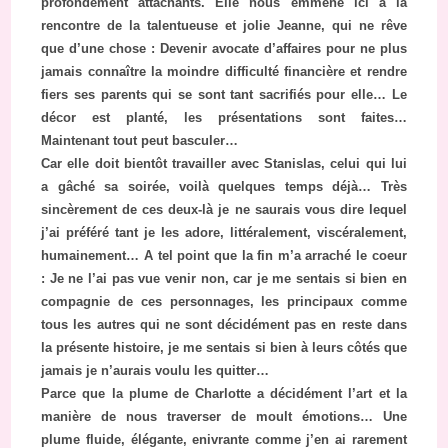
profondément attachants. Elle nous emmène ici à la
rencontre de la talentueuse et jolie Jeanne, qui ne rêve
que d’une chose : Devenir avocate d’affaires pour ne plus
jamais connaître la moindre difficulté financière et rendre
fiers ses parents qui se sont tant sacrifiés pour elle… Le
décor est planté, les présentations sont faites…
Maintenant tout peut basculer…
Car elle doit bientôt travailler avec Stanislas, celui qui lui
a gâché sa soirée, voilà quelques temps déjà… Très
sincèrement de ces deux-là je ne saurais vous dire lequel
j’ai préféré tant je les adore, littéralement, viscéralement,
humainement… A tel point que la fin m’a arraché le coeur
: Je ne l’ai pas vue venir non, car je me sentais si bien en
compagnie de ces personnages, les principaux comme
tous les autres qui ne sont décidément pas en reste dans
la présente histoire, je me sentais si bien à leurs côtés que
jamais je n’aurais voulu les quitter…
Parce que la plume de Charlotte a décidément l’art et la
manière de nous traverser de moult émotions… Une
plume fluide, élégante, enivrante comme j’en ai rarement