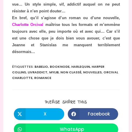
vue… Un style simple, vif, addictif auquel on ne peut
résister à n’en point douter…
En bref, qu’il s’agisse d’un roman ou d’une nouvelle,
Charlotte Orcival
maîtrise tous les formats et m’emmène
toujours avec elle, peu importe où et avec qui… Car s’il
est une chose que je dois bien vous avouer, c’est que
Jeanne et Stanislas me manquent terriblement
désormais…
ÉTIQUETTES
:
BABELIO
,
BOOKNODE
,
HARLEQUIN
,
HARPER
COLLINS
,
LIVRADDICT
,
MYLIB
,
NON CLASSÉ
,
NOUVELLES
,
ORCIVAL
CHARLOTTE
,
ROMANCE
PARTAGER
PLEASE SHARE THIS
CE
CONTENU
X
Facebook
Ouvrir
Ouvrir
dans
dans
une
une
autre
autre
WhatsApp
Ouvrir