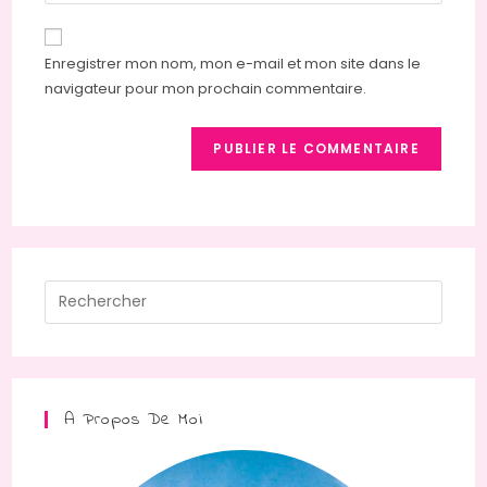
comment
to
de
comment
votre
Enregistrer mon nom, mon e-mail et mon site dans le
site
navigateur pour mon prochain commentaire.
(facultatif)
Press
Escap
to
close
the
A Propos De Moi
searc
panel.