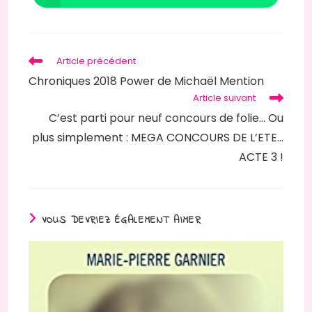
fenêtre
fenêtre
dans
une
autre
fenêtre
Read
Article précédent
more
Chroniques 2018 Power de Michaël Mention
articles
Article suivant
C’est parti pour neuf concours de folie… Ou
plus simplement : MEGA CONCOURS DE L’ETE…
ACTE 3 !
VOUS DEVRIEZ ÉGALEMENT AIMER