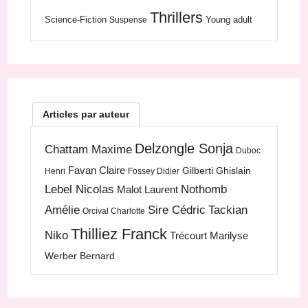
Thrillers
Science-Fiction
Young adult
Suspense
Articles par auteur
Delzongle Sonja
Chattam Maxime
Duboc
Favan Claire
Gilberti Ghislain
Henri
Fossey Didier
Lebel Nicolas
Nothomb
Malot Laurent
Amélie
Sire Cédric
Tackian
Orcival Charlotte
Thilliez Franck
Niko
Trécourt Marilyse
Werber Bernard