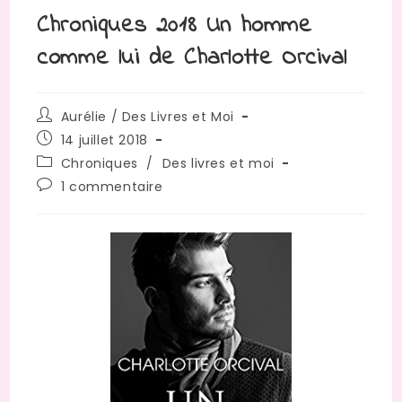
Chroniques 2018 Un homme
comme lui de Charlotte Orcival
Auteur/autrice
Aurélie / Des Livres et Moi
de
Publication
14 juillet 2018
la
publiée :
Post
Chroniques
/
Des livres et moi
publication :
category:
Commentaires
1 commentaire
de
la
publication :