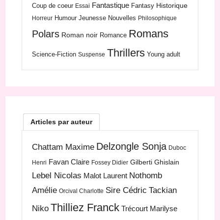
Fantastique
Historique
Coup de coeur
Fantasy
Essai
Humour
Jeunesse
Nouvelles
Horreur
Philosophique
Romans
Polars
Roman noir
Romance
Thrillers
Science-Fiction
Young adult
Suspense
Articles par auteur
Delzongle Sonja
Chattam Maxime
Duboc
Favan Claire
Gilberti Ghislain
Henri
Fossey Didier
Lebel Nicolas
Nothomb
Malot Laurent
Amélie
Sire Cédric
Tackian
Orcival Charlotte
Thilliez Franck
Niko
Trécourt Marilyse