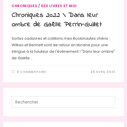
CHRONIQUES
/
DES LIVRES ET MOI
Chroniques 2022 \ Dans leur
ombre de Gaëlle Perrin-Guillet
Sortez cadavres et cotillons mes Bookinautes chéris :
Wilkes et Bennett sont de retour en librairie pour une
intrigue à la hauteur de l'événement ! "Dans leur ombre"
de Gaëlle…
0 COMMENTAIRE
26 AVRIL 2022
Press
Escap
to
close