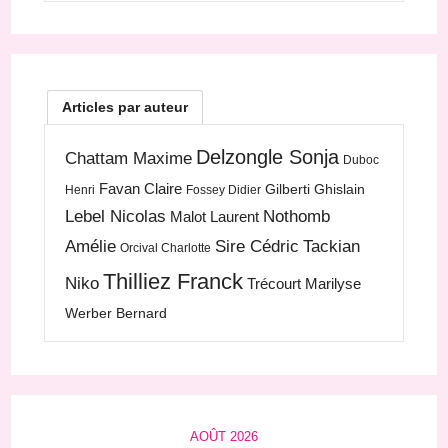
Articles par auteur
Delzongle Sonja
Chattam Maxime
Duboc
Favan Claire
Gilberti Ghislain
Henri
Fossey Didier
Lebel Nicolas
Nothomb
Malot Laurent
Amélie
Sire Cédric
Tackian
Orcival Charlotte
Thilliez Franck
Niko
Trécourt Marilyse
Werber Bernard
AOÛT 2026