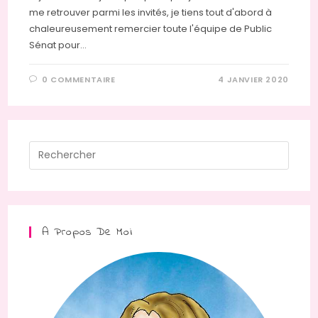
me retrouver parmi les invités, je tiens tout d'abord à
chaleureusement remercier toute l'équipe de Public
Sénat pour…
0 COMMENTAIRE
4 JANVIER 2020
Press
Escap
to
close
the
A Propos De Moi
searc
panel.