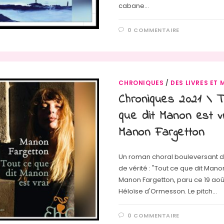
cabane…
0 COMMENTAIRE
CHRONIQUES
/
DES LIVRES ET 
Chroniques 2021 \ 
que dit Manon est v
Manon Fargetton
Un roman choral bouleversant d
de vérité : "Tout ce que dit Mano
Manon Fargetton, paru ce 19 aoû
Héloïse d'Ormesson. Le pitch…
0 COMMENTAIRE