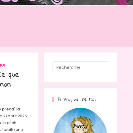
Press
MOI
Escape
Ce que
to
anon
close
the
A Propos De Moi
search
e prend" la
panel.
e 21 août 2025
Le pitch :
e habite une