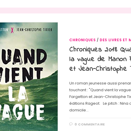
CHRONIQUES
/
DES LIVRES ET 
Chroniques 2018 Qua
la vague de Manon 
et Jean-Christophe 
Un roman jeunesse aussi prena
touchant : "Quand vient la vagu
Fargetton et Jean-Christophe Tix
éditions Rageot. Le pitch : Nina a
domicile…
0 COMMENTAIRE