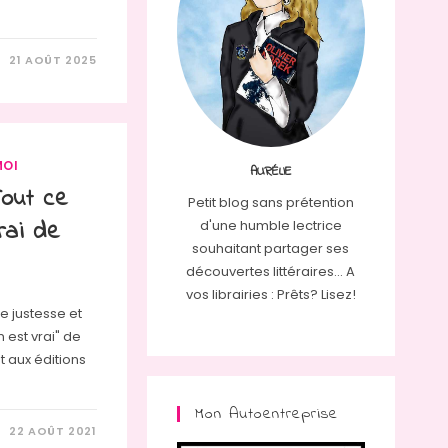
21 AOÛT 2025
MOI
AURÉLIE
Tout ce
Petit blog sans prétention
rai de
d'une humble lectrice
souhaitant partager ses
découvertes littéraires... A
vos librairies : Prêts? Lisez!
e justesse et
n est vrai" de
t aux éditions
Mon Autoentreprise
22 AOÛT 2021