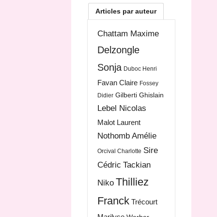
Articles par auteur
Chattam Maxime
Delzongle
Sonja
Duboc Henri
Favan Claire
Fossey
Gilberti Ghislain
Didier
Lebel Nicolas
Malot Laurent
Nothomb Amélie
Sire
Orcival Charlotte
Cédric
Tackian
Thilliez
Niko
Franck
Trécourt
Marilyse