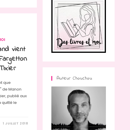
MOI
nd vient
Fargetton
Tixier
Auteur Chouchou
nt que
e" de Manon
ier, publié aux
 quitté le
1 JUILLET 2018