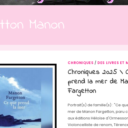
tton Manon
CHRONIQUES
/
DES LIVRES ET 
Chroniques 2025 \ 
prend la mer de M
Fargetton
Portrait(s) de famille(s) : "Ce qu
mer de Manon Fargetton, paru c
aux éditions Héloïse d'Ormesson.
Violoncelliste de renom, Térenc