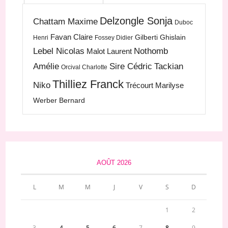
Delzongle Sonja
Chattam Maxime
Duboc
Favan Claire
Gilberti Ghislain
Henri
Fossey Didier
Lebel Nicolas
Nothomb
Malot Laurent
Amélie
Sire Cédric
Tackian
Orcival Charlotte
Thilliez Franck
Niko
Trécourt Marilyse
Werber Bernard
AOÛT 2026
L
M
M
J
V
S
D
1
2
3
4
5
6
7
8
9