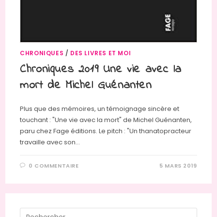
CHRONIQUES
/
DES LIVRES ET MOI
Chroniques 2019 Une vie avec la
mort de Michel Guénanten
Plus que des mémoires, un témoignage sincère et
touchant : "Une vie avec la mort" de Michel Guénanten,
paru chez Fage éditions. Le pitch : "Un thanatopracteur
travaille avec son…
0 COMMENTAIRE
5 MARS 2019
Press