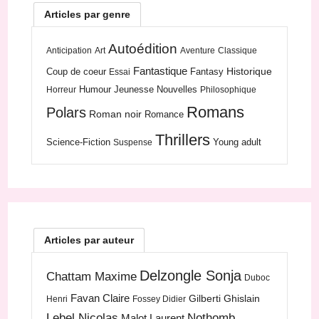
Articles par genre
Autoédition
Anticipation
Art
Aventure
Classique
Fantastique
Historique
Coup de coeur
Fantasy
Essai
Humour
Jeunesse
Nouvelles
Horreur
Philosophique
Romans
Polars
Roman noir
Romance
Thrillers
Science-Fiction
Young adult
Suspense
Articles par auteur
Delzongle Sonja
Chattam Maxime
Duboc
Favan Claire
Gilberti Ghislain
Henri
Fossey Didier
Lebel Nicolas
Nothomb
Malot Laurent