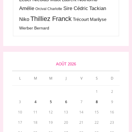
Amélie
Sire Cédric
Tackian
Orcival Charlotte
Thilliez Franck
Niko
Trécourt Marilyse
Werber Bernard
AOÛT 2026
L
M
M
J
V
S
D
1
2
3
4
5
6
7
8
9
10
11
12
13
14
15
16
17
18
19
20
21
22
23