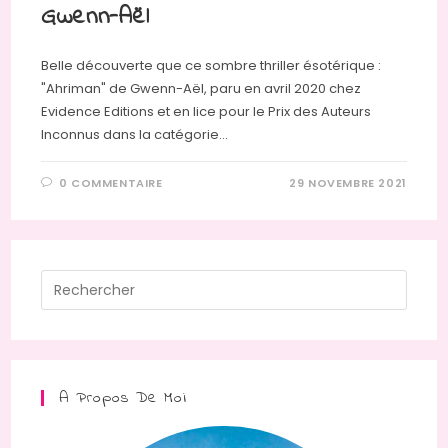
Gwenn-Aël
Belle découverte que ce sombre thriller ésotérique :
"Ahriman" de Gwenn-Aël, paru en avril 2020 chez
Evidence Editions et en lice pour le Prix des Auteurs
Inconnus dans la catégorie…
0 COMMENTAIRE
29 NOVEMBRE 2021
Press
Escap
to
close
the
A Propos De Moi
searc
panel.