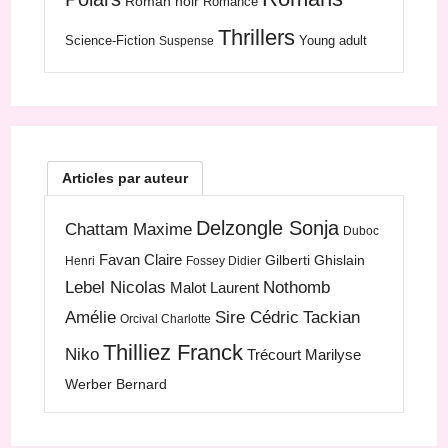
Roman noir
Romance
Thrillers
Science-Fiction
Young adult
Suspense
Articles par auteur
Delzongle Sonja
Chattam Maxime
Duboc
Favan Claire
Gilberti Ghislain
Henri
Fossey Didier
Lebel Nicolas
Nothomb
Malot Laurent
Amélie
Sire Cédric
Tackian
Orcival Charlotte
Thilliez Franck
Niko
Trécourt Marilyse
Werber Bernard