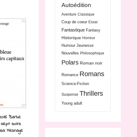
Autoédition
Aventure
Classique
Coup de coeur
Essai
Fantastique
Fantasy
Historique
Horreur
Humour
Jeunesse
Nouvelles
Philosophique
Polars
Roman noir
Romans
Romance
Science-Fiction
Thrillers
Suspense
Young adult
2016 Barbe
 sept soirs
lisa Mesnage