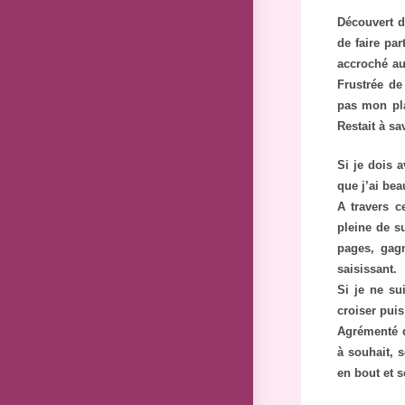
Découvert d
de faire par
accroché au
Frustrée de
pas mon pla
Restait à sa
Si je dois 
que j’ai bea
A travers ce
pleine de s
pages, gag
saisissant.
Si je ne su
croiser puis
Agrémenté d
à souhait, s
en bout et s