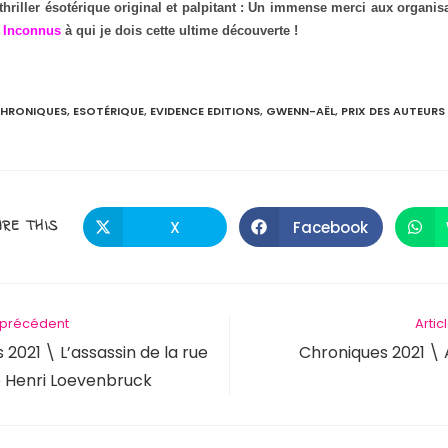
thriller ésotérique original et palpitant : Un immense merci aux organis
s Inconnus
à qui je dois cette ultime découverte !
HRONIQUES
,
ESOTÉRIQUE
,
EVIDENCE EDITIONS
,
GWENN-AËL
,
PRIX DES AUTEUR
RE THIS
X
Facebook
e précédent
Artic
 2021 \ L’assassin de la rue
Chroniques 2021 \ 
e Henri Loevenbruck