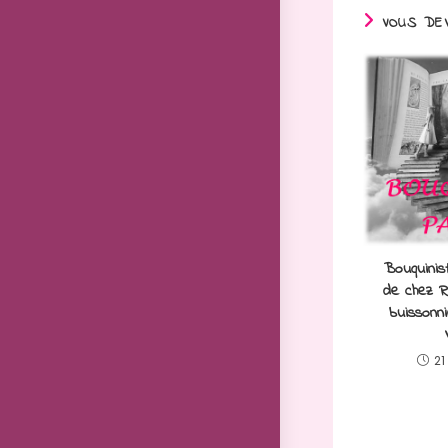
VOUS DEV
Bouquinis
de chez Ro
buissonni
21