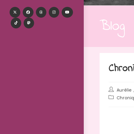
Blog
Chron
Aurélie 
Chroni