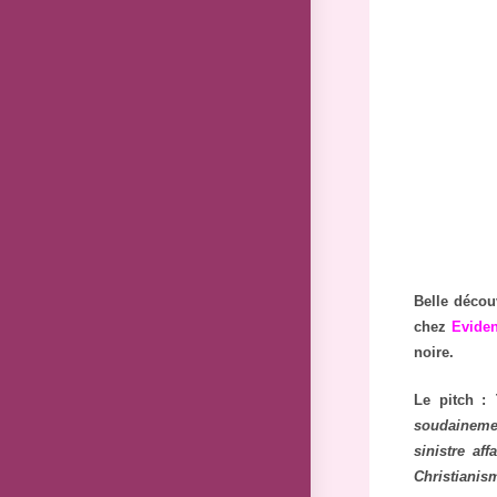
Belle décou
chez
Eviden
noire.
Le pitch :
soudainemen
sinistre af
Christiani