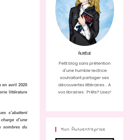
AURÉLIE
Petit blog sans prétention
d'une humble lectrice
souhaitant partager ses
découvertes littéraires... A
u en avril 2020
vos librairies : Prêts? Lisez!
rie littérature
ues s’abattent
n charge d’une
lus sombres du
Mon Autoentreprise