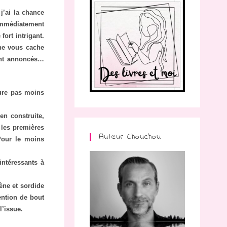
j’ai la chance
immédiatement
ort intrigant.
 ne vous cache
rent annoncés…
eure pas moins
ien construite,
 les premières
Auteur Chouchou
Pour le moins
intéressants à
ène et sordide
tention de bout
l’issue.