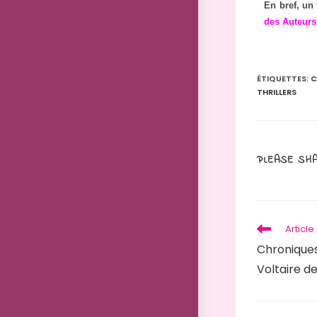
En bref, un 
des Auteur
ÉTIQUETTES
:
C
THRILLERS
PLEASE SHA
Articl
Chroniques
Voltaire d