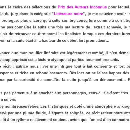
ans le cadre des sélections du
Prix des Auteurs Inconnus
pour lequel 
tie du jury dans la catégorie “
Littérature noire
“, je me souviens avoir 
 prologue, plus encore qu’à cette sombre couverture comme à son titre f
 ne pas connaître la suite une fois ma lecture de l’extrait achevée, je
isir de retrouver ce titre parmi les finalistes lorsque ces derniers fu
voir si la suite était à la hauteur de ce début fort prometteur…
avouer que mon soufflet littéraire est légèrement retombé, il n’en dem
ucoup apprécié cette lecture atypique et particulièrement prenante.
 récit, l’autrice nous livre une intrigue tout à fait cohérente et fort b
uspense et riche en rebondissements. Dès lors on se laisse happer dès
ner par la curiosité de connaître la suite jusqu’à un dénouement… 
is pas parvenue à m’attacher aux personnages, ceux-ci s’avèrent très 
 à suivre.
e nombreuses références historiques et doté d’une atmosphère anxiog
ervi par une plume fluide, élégante et soignée, ce récit retient notre at
e lit à un rythme relativement soutenu, avide que l’on est d’en connaître 