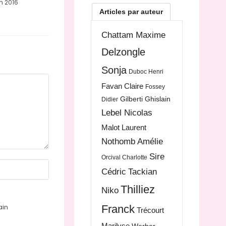
in 2016
Articles par auteur
Chattam Maxime
Delzongle
Sonja
Duboc Henri
Favan Claire
Fossey
Gilberti Ghislain
Didier
Lebel Nicolas
Malot Laurent
Nothomb Amélie
Sire
Orcival Charlotte
Cédric
Tackian
Thilliez
Niko
ain
Franck
Trécourt
Marilyse