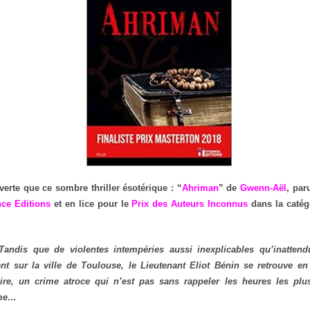
verte que ce sombre thriller ésotérique : “
Ahriman
” de
Gwenn-Aël
, par
ce Editions
et en lice pour le
Prix des Auteurs Inconnus
dans la catégo
Tandis que de violentes intempéries aussi inexplicables qu’inattend
t sur la ville de Toulouse, le Lieutenant Eliot Bénin se retrouve e
faire, un crime atroce qui n’est pas sans rappeler les heures les p
sme…