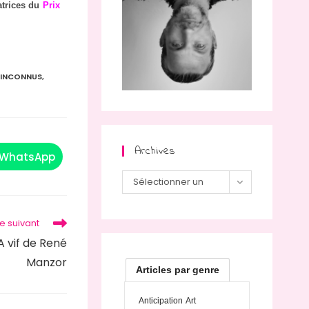
atrices du
Prix
S INCONNUS
,
Archives
WhatsApp
Sélectionner un
mois
le suivant
A vif de René
Manzor
Articles par genre
Anticipation
Art