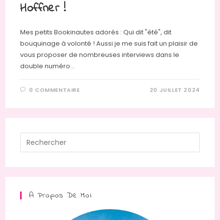
Hoffner !
Mes petits Bookinautes adorés : Qui dit "été", dit
bouquinage à volonté ! Aussi je me suis fait un plaisir de
vous proposer de nombreuses interviews dans le
double numéro…
0 COMMENTAIRE
20 JUILLET 2024
Press
Escap
to
close
the
A Propos De Moi
searc
panel.