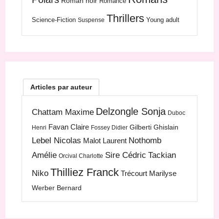
Roman noir
Romance
Thrillers
Science-Fiction
Young adult
Suspense
Articles par auteur
Delzongle Sonja
Chattam Maxime
Duboc
Favan Claire
Gilberti Ghislain
Henri
Fossey Didier
Lebel Nicolas
Nothomb
Malot Laurent
Amélie
Sire Cédric
Tackian
Orcival Charlotte
Thilliez Franck
Niko
Trécourt Marilyse
Werber Bernard