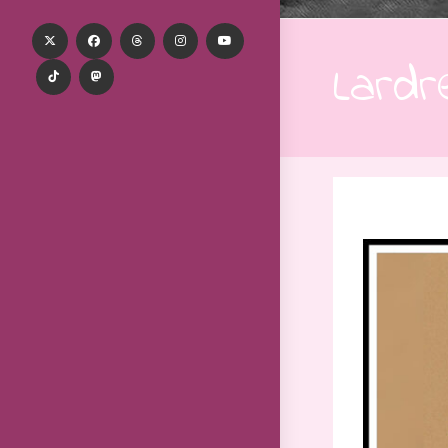
Lardr