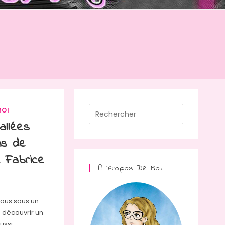
Press
MOI
Escape
allées
to
ns de
close
c Fabrice
the
A Propos De Moi
search
panel.
nous sous un
e découvrir un
ussi