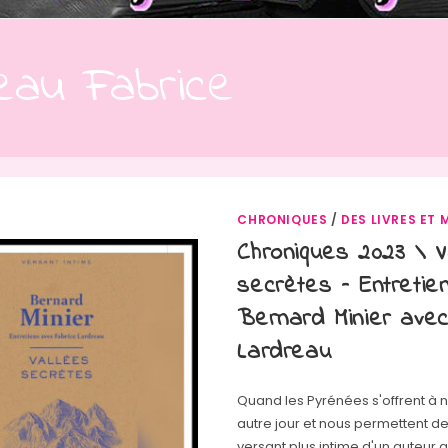
eau Fabrice
CHRONIQUES
/
DES LIVRES ET 
Chroniques 2023 \ V
secrètes – Entretie
Bernard Minier ave
Lardreau
Quand les Pyrénées s'offrent à 
autre jour et nous permettent d
versant plus intime d'un auteur a