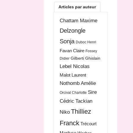
Articles par auteur
Chattam Maxime
Delzongle
Sonja
Duboc Henri
Favan Claire
Fossey
Gilberti Ghislain
Didier
Lebel Nicolas
Malot Laurent
Nothomb Amélie
Sire
Orcival Charlotte
Cédric
Tackian
Thilliez
Niko
Franck
Trécourt
Marilyse