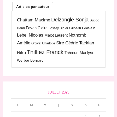
Articles par auteur
Delzongle Sonja
Chattam Maxime
Duboc
Favan Claire
Gilberti Ghislain
Henri
Fossey Didier
Lebel Nicolas
Nothomb
Malot Laurent
Amélie
Sire Cédric
Tackian
Orcival Charlotte
Thilliez Franck
Niko
Trécourt Marilyse
Werber Bernard
JUILLET 2023
L
M
M
J
V
S
D
1
2