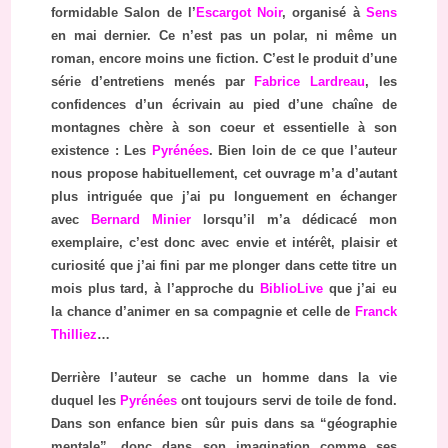
formidable Salon de l’
Escargot Noir
, organisé à
Sens
en mai dernier. Ce n’est pas un polar, ni même un
roman, encore moins une fiction. C’est le produit d’une
série d’entretiens menés par
Fabrice Lardreau
, les
confidences d’un écrivain au pied d’une chaîne de
montagnes chère à son coeur et essentielle à son
existence : Les
Pyrénées
. Bien loin de ce que l’auteur
nous propose habituellement, cet ouvrage m’a d’autant
plus intriguée que j’ai pu longuement en échanger
avec
Bernard Minier
lorsqu’il m’a dédicacé mon
exemplaire, c’est donc avec envie et intérêt, plaisir et
curiosité que j’ai fini par me plonger dans cette titre un
mois plus tard, à l’approche du
BiblioLive
que j’ai eu
la chance d’animer en sa compagnie et celle de
Franck
Thilliez
…
Derrière l’auteur se cache un homme dans la vie
duquel les
Pyrénées
ont toujours servi de toile de fond.
Dans son enfance bien sûr puis dans sa “géographie
mentale”, donc dans son imagination comme ses